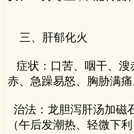
三、肝郁化火
症状：口苦、咽干、溲
赤、急躁易怒、胸胁满痛
治法：龙胆泻肝汤加磁
（午后发潮热、轻微下利