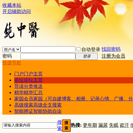
收藏本站
开启辅助访问
找回密码
自动登录
密码
注册为会员
登录
快捷导航
门户
门户主页
论坛
论坛主页
导读
分类推送
精华
精华汇总
家园
会员家园（可自建博客、相册、记录心情、广播、分
高级搜索
高级全文搜索
智能辨证
智能协助自诊
搜
搜
热搜:
更年期
漏尿
失眠
盗汗
索
索