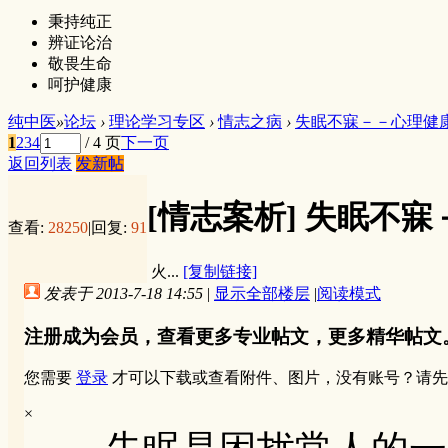
秉持纯正
辨证论治
敬畏生命
呵护健康
纯中医
»
论坛
›
理论学习专区
›
情志之病
›
失眠不寐－－心理健
1
2
3
4
/ 4 页
下一页
返回列表
发新帖
[情志案析]
失眠不寐
查看:
28250
|
回复:
91
火...
[复制链接]
发表于 2013-7-18 14:55
|
显示全部楼层
|
阅读模式
注册成为会员，查看更多专业帖文，更多精华帖文
您需要
登录
才可以下载或查看附件、图片，没有账号？请先
×