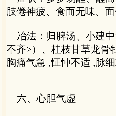
肢倦神疲、食而无味、面
冶法：归脾汤、小建中
不齐>）、桂枝甘草龙骨牡
胸痛气急 ,怔忡不适 ,脉
六、心胆气虚