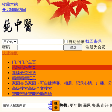
收藏本站
开启辅助访问
找回密码
自动登录
密码
注册为会员
登录
快捷导航
门户
门户主页
论坛
论坛主页
导读
分类推送
精华
精华汇总
家园
会员家园（可自建博客、相册、记录心情、广播、分
高级搜索
高级全文搜索
智能辨证
智能协助自诊
搜
搜
热搜:
更年期
漏尿
失眠
盗汗
索
索