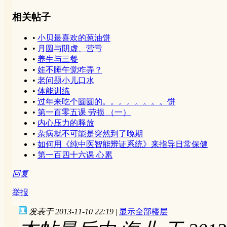
相关帖子
•
小贝最喜欢的葱油饼
•
月圆与阴虚、营亏
•
养生与三餐
•
娃不睡午觉咋弄？
•
老问题小儿口水
•
体能训练
•
过年来吃个圆圆的。。。。。。。。饼
•
第一百零五课 劳损 （一）
•
内心压力的释放
•
杂病就不可能是突然到了晚期
•
如何用《纯中医智能辨证系统》来指导日常保健
•
第一百四十六课 心累
回复
举报
发表于 2013-11-10 22:19
|
显示全部楼层