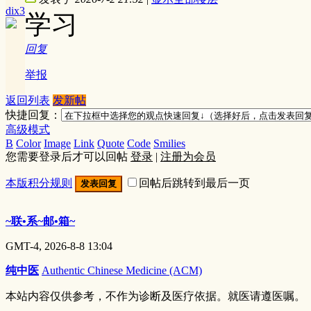
dix3
学习
回复
举报
返回列表
发新帖
快捷回复：
高级模式
B
Color
Image
Link
Quote
Code
Smilies
您需要登录后才可以回帖
登录
|
注册为会员
本版积分规则
回帖后跳转到最后一页
发表回复
~联•系~邮•箱~
GMT-4, 2026-8-8 13:04
纯中医
Authentic Chinese Medicine (ACM)
本站内容仅供参考，不作为诊断及医疗依据。就医请遵医嘱。