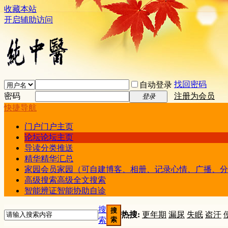
收藏本站
开启辅助访问
找回密码
自动登录
密码
注册为会员
登录
快捷导航
门户
门户主页
论坛
论坛主页
导读
分类推送
精华
精华汇总
家园
会员家园（可自建博客、相册、记录心情、广播、分
高级搜索
高级全文搜索
智能辨证
智能协助自诊
搜
搜
热搜:
更年期
漏尿
失眠
盗汗
索
索