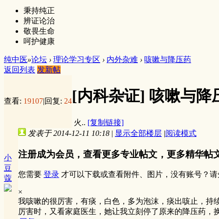
秉持纯正
辨证论治
敬畏生命
呵护健康
纯中医
»
论坛
›
理论学习专区
›
内外杂难
›
咳嗽与降压药
返回列表
发新帖
[内科杂证]
咳嗽与降
查看:
19107
|
回复:
24
火..
[复制链接]
发表于 2014-12-11 10:18
|
显示全部楼层
|
阅读模式
注册成为会员，查看更多专业帖文，更多精华帖
小
豆
您需要
登录
才可以下载或查看附件、图片，没有账号？请
蔻
×
我咳嗽的很厉害，有痰，白色，多为泡沫，痰出咳止，持
厉害时，又看家庭医生，她让我立刻停了原来的降压药，