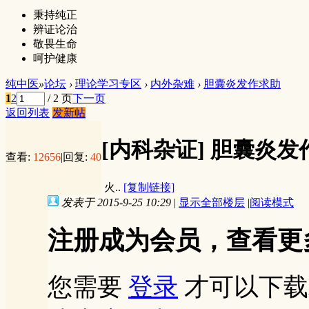
秉持纯正
辨证论治
敬畏生命
呵护健康
纯中医
»
论坛
›
理论学习专区
›
内外杂难
›
胆囊炎发作求助
1
2
/ 2 页
下一页
返回列表
发新帖
[内科杂证]
胆囊炎发
查看:
12656
|
回复:
40
火..
[复制链接]
发表于 2015-9-25 10:29
|
显示全部楼层
|
阅读模式
注册成为会员，查看更
您需要
登录
才可以下载