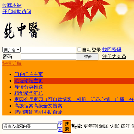
收藏本站
开启辅助访问
找回密码
自动登录
密码
注册为会员
登录
快捷导航
门户
门户主页
论坛
论坛主页
导读
分类推送
精华
精华汇总
家园
会员家园（可自建博客、相册、记录心情、广播、分
高级搜索
高级全文搜索
智能辨证
智能协助自诊
搜
搜
热搜:
更年期
漏尿
失眠
盗汗
索
索