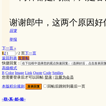
谢谢郎中，这两个原因好
回复
举报
下一页 »
1
2
/ 2 页
下一页
返回列表
发新帖
快捷回复：
高级模式
B
Color
Image
Link
Quote
Code
Smilies
您需要登录后才可以回帖
登录
|
注册为会员
本版积分规则
回帖后跳转到最后一页
发表回复
~联•系~邮•箱~