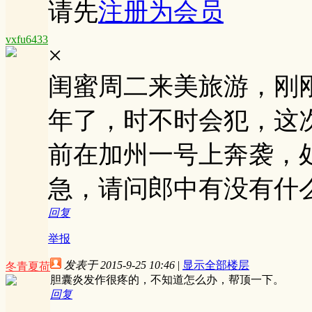
请先
注册为会员
vxfu6433
×
闺蜜周二来美旅游，刚
年了，时不时会犯，这
前在加州一号上奔袭，
急，请问郎中有没有什
回复
举报
发表于 2015-9-25 10:46
|
显示全部楼层
冬青夏荷
胆囊炎发作很疼的，不知道怎么办，帮顶一下。
回复