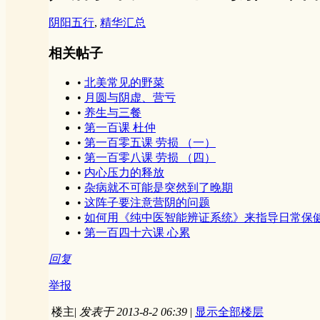
阴阳五行
,
精华汇总
相关帖子
•
北美常见的野菜
•
月圆与阴虚、营亏
•
养生与三餐
•
第一百课 杜仲
•
第一百零五课 劳损 （一）
•
第一百零八课 劳损 （四）
•
内心压力的释放
•
杂病就不可能是突然到了晚期
•
这阵子要注意营阴的问题
•
如何用《纯中医智能辨证系统》来指导日常保
•
第一百四十六课 心累
回复
举报
楼主
|
发表于 2013-8-2 06:39
|
显示全部楼层