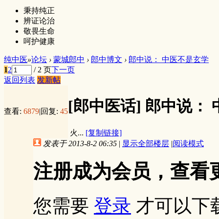
秉持纯正
辨证论治
敬畏生命
呵护健康
纯中医
»
论坛
›
蒙城郎中
›
郎中博文
›
郎中说： 中医不是玄学
1
2
/ 2 页
下一页
返回列表
发新帖
[郎中医话]
郎中说： 
查看:
6879
|
回复:
45
火...
[复制链接]
发表于 2013-8-2 06:35
|
显示全部楼层
|
阅读模式
注册成为会员，查看
您需要
登录
才可以下