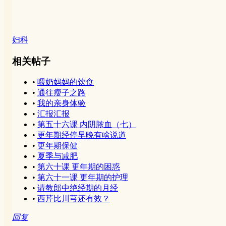
妇科
相关帖子
•
喂奶妈妈的饮食
•
通往瘦子之路
•
我的亲身体验
•
汇报汇报
•
第五十六课 内阴脓血（七）
•
更年期经停早晚有啥说道
•
更年期保健
•
夏季与减肥
•
第六十课 更年期的困惑
•
第六十一课 更年期的护理
•
请教郎中绝经期的月经
•
西芹比川芎还有效？
回复