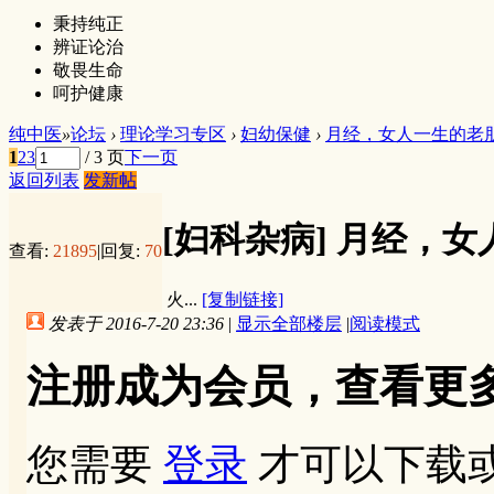
秉持纯正
辨证论治
敬畏生命
呵护健康
纯中医
»
论坛
›
理论学习专区
›
妇幼保健
›
月经，女人一生的老
1
2
3
/ 3 页
下一页
返回列表
发新帖
[妇科杂病]
月经，女
查看:
21895
|
回复:
70
火...
[复制链接]
发表于 2016-7-20 23:36
|
显示全部楼层
|
阅读模式
注册成为会员，查看更
您需要
登录
才可以下载