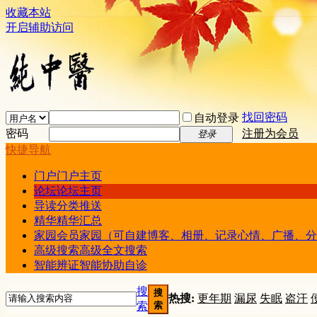
收藏本站
开启辅助访问
找回密码
自动登录
密码
注册为会员
登录
快捷导航
门户
门户主页
论坛
论坛主页
导读
分类推送
精华
精华汇总
家园
会员家园（可自建博客、相册、记录心情、广播、分
高级搜索
高级全文搜索
智能辨证
智能协助自诊
搜
搜
热搜:
更年期
漏尿
失眠
盗汗
索
索