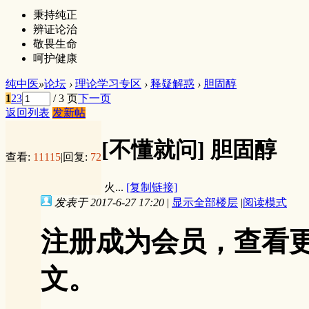
秉持纯正
辨证论治
敬畏生命
呵护健康
纯中医
»
论坛
›
理论学习专区
›
释疑解惑
›
胆固醇
1
2
3
/ 3 页
下一页
返回列表
发新帖
[不懂就问]
胆固醇
查看:
11115
|
回复:
72
火...
[复制链接]
发表于 2017-6-27 17:20
|
显示全部楼层
|
阅读模式
注册成为会员，查看
文。