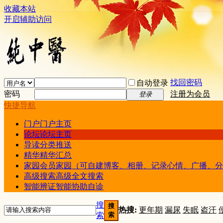
收藏本站
开启辅助访问
找回密码
自动登录
密码
注册为会员
登录
快捷导航
门户
门户主页
论坛
论坛主页
导读
分类推送
精华
精华汇总
家园
会员家园（可自建博客、相册、记录心情、广播、分
高级搜索
高级全文搜索
智能辨证
智能协助自诊
搜
搜
热搜:
更年期
漏尿
失眠
盗汗
索
索