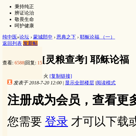
秉持纯正
辨证论治
敬畏生命
呵护健康
纯中医
»
论坛
›
蒙城郎中
›
恩典之下
›
耶稣论福 （一）
返回列表
发新帖
[灵粮查考]
耶稣论福 
查看:
6588
|
回复:
15
火
[复制链接]
发表于 2018-7-20 12:00
|
显示全部楼层
|
阅读模式
注册成为会员，查看更
您需要
登录
才可以下载