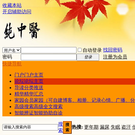
收藏本站
开启辅助访问
找回密码
自动登录
密码
注册为会员
登录
快捷导航
门户
门户主页
论坛
论坛主页
导读
分类推送
精华
精华汇总
家园
会员家园（可自建博客、相册、记录心情、广播、分
高级搜索
高级全文搜索
智能辨证
智能协助自诊
搜
搜
热搜:
更年期
漏尿
失眠
盗汗
索
索