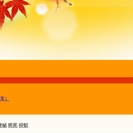
享）
便秘
猝死
抑郁