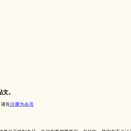
帖文。
？请先
注册为会员