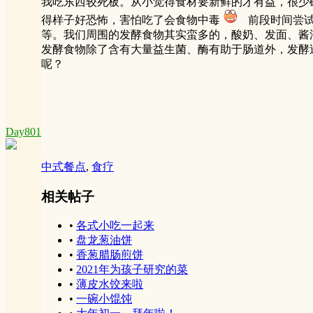
我吃东西较死板。从小觉得食材要新鲜的才有益，很少
得样子好恐怖，害怕吃了会食物中毒
前段时间尝试
等。我们周围的发酵食物其实蛮多的，酸奶、发面、酱
发酵食物除了含有大量益生菌、酶有助于肠道外，发酵
呢？
Day801
中式餐点
,
食疗
相关帖子
•
各式小吃一起来
•
盘龙葱油饼
•
香葱腊肠煎饼
•
2021年为孩子研究的菜
•
薄皮水饺来啦
•
一碗小馄饨