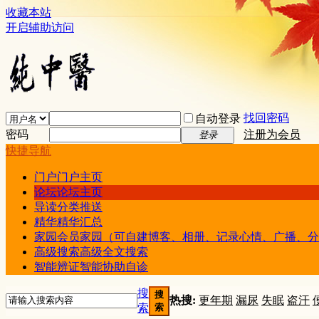
收藏本站
开启辅助访问
找回密码
自动登录
密码
注册为会员
登录
快捷导航
门户
门户主页
论坛
论坛主页
导读
分类推送
精华
精华汇总
家园
会员家园（可自建博客、相册、记录心情、广播、分
高级搜索
高级全文搜索
智能辨证
智能协助自诊
搜
搜
热搜:
更年期
漏尿
失眠
盗汗
索
索