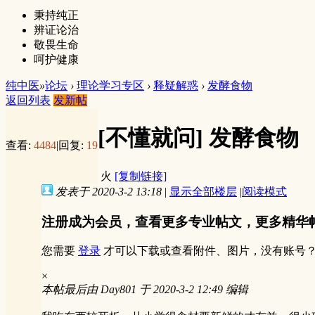
秉持纯正
辨证论治
敬畏生命
呵护健康
纯中医
»
论坛
›
理论学习专区
›
释疑解惑
›
发酵食物
返回列表
发新帖
[不懂就问]
发酵食物
查看:
4484
|
回复:
19
火
[复制链接]
发表于 2020-3-2 13:18
|
显示全部楼层
|
阅读模式
注册成为会员，查看更多专业帖文，更多精华
您需要
登录
才可以下载或查看附件、图片，没有账号
×
本帖最后由 Day801 于 2020-3-2 12:49 编辑