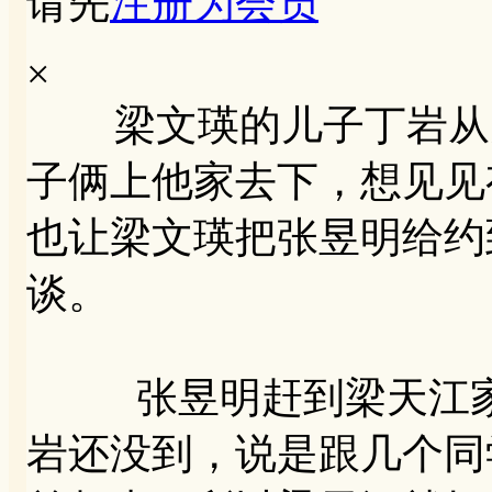
请先
注册为会员
×
梁文瑛的儿子丁岩从美
子俩上他家去下，想见见
也让梁文瑛把张昱明给约
谈。
张昱明赶到梁天江家
岩还没到，说是跟几个同