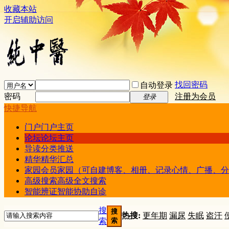
收藏本站
开启辅助访问
找回密码
自动登录
密码
注册为会员
登录
快捷导航
门户
门户主页
论坛
论坛主页
导读
分类推送
精华
精华汇总
家园
会员家园（可自建博客、相册、记录心情、广播、分
高级搜索
高级全文搜索
智能辨证
智能协助自诊
搜
搜
热搜:
更年期
漏尿
失眠
盗汗
索
索