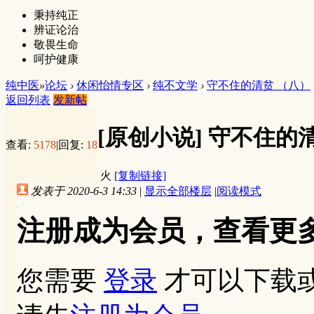
秉持纯正
辨证论治
敬畏生命
呵护健康
纯中医
»
论坛
›
休闲怡情专区
›
纯不文学
›
守不住的清贫 （八）
返回列表
发新帖
[原创小说]
守不住的清
查看:
5178
|
回复:
18
火
[复制链接]
发表于 2020-6-3 14:33
|
显示全部楼层
|
阅读模式
注册成为会员，查看更
您需要
登录
才可以下载