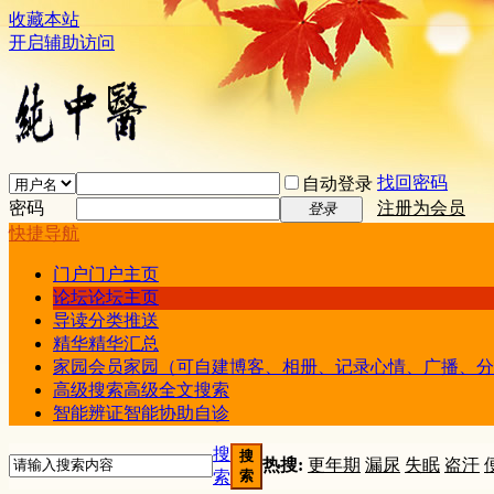
收藏本站
开启辅助访问
找回密码
自动登录
密码
注册为会员
登录
快捷导航
门户
门户主页
论坛
论坛主页
导读
分类推送
精华
精华汇总
家园
会员家园（可自建博客、相册、记录心情、广播、分
高级搜索
高级全文搜索
智能辨证
智能协助自诊
搜
搜
热搜:
更年期
漏尿
失眠
盗汗
索
索