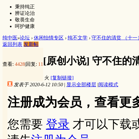
秉持纯正
辨证论治
敬畏生命
呵护健康
纯中医
»
论坛
›
休闲怡情专区
›
纯不文学
›
守不住的清贫 （十一
返回列表
发新帖
[原创小说]
守不住的清
查看:
4428
|
回复:
11
火
[复制链接]
发表于 2020-6-12 10:50
|
显示全部楼层
|
阅读模式
注册成为会员，查看更
您需要
登录
才可以下载