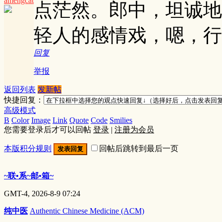
amengcat
点茫然。郎中，坦诚地
轻人的感情戏，嗯，行
回复
举报
返回列表
发新帖
快捷回复：
高级模式
B
Color
Image
Link
Quote
Code
Smilies
您需要登录后才可以回帖
登录
|
注册为会员
本版积分规则
回帖后跳转到最后一页
发表回复
~联•系~邮•箱~
GMT-4, 2026-8-9 07:24
纯中医
Authentic Chinese Medicine (ACM)