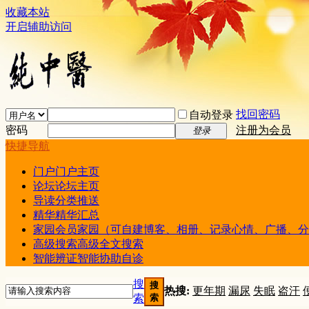
收藏本站
开启辅助访问
找回密码
自动登录
密码
注册为会员
登录
快捷导航
门户
门户主页
论坛
论坛主页
导读
分类推送
精华
精华汇总
家园
会员家园（可自建博客、相册、记录心情、广播、分
高级搜索
高级全文搜索
智能辨证
智能协助自诊
搜
搜
热搜:
更年期
漏尿
失眠
盗汗
索
索