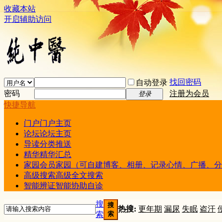
收藏本站
开启辅助访问
找回密码
自动登录
密码
注册为会员
登录
快捷导航
门户
门户主页
论坛
论坛主页
导读
分类推送
精华
精华汇总
家园
会员家园（可自建博客、相册、记录心情、广播、分
高级搜索
高级全文搜索
智能辨证
智能协助自诊
搜
搜
热搜:
更年期
漏尿
失眠
盗汗
索
索