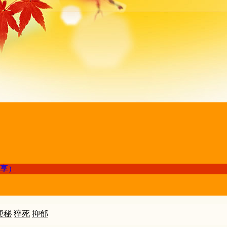
享）
便秘
猝死
抑郁