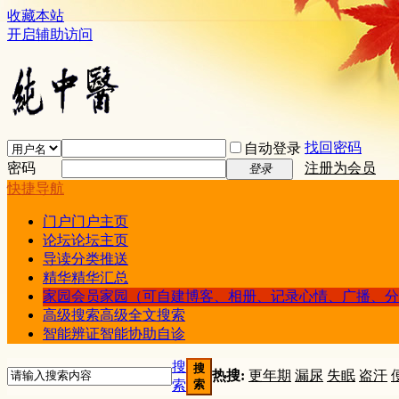
收藏本站
开启辅助访问
找回密码
自动登录
密码
注册为会员
登录
快捷导航
门户
门户主页
论坛
论坛主页
导读
分类推送
精华
精华汇总
家园
会员家园（可自建博客、相册、记录心情、广播、分
高级搜索
高级全文搜索
智能辨证
智能协助自诊
搜
搜
热搜:
更年期
漏尿
失眠
盗汗
索
索