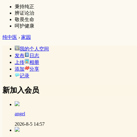
秉持纯正
辨证论治
敬畏生命
呵护健康
纯中医
›
家园
我的个人空间
发布
日志
上传
相册
添加
分享
记录
新加入会员
angel
2026-8-5 14:57