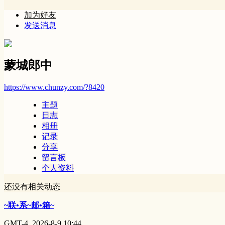
加为好友
发送消息
蒙城郎中
https://www.chunzy.com/?8420
主题
日志
相册
记录
分享
留言板
个人资料
还没有相关动态
~联•系~邮•箱~
GMT-4, 2026-8-9 10:44