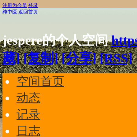
注册为会员
登录
纯中医
返回首页
jespere的个人空间
http
藏]
[复制]
[分享]
[RSS]
空间首页
动态
记录
日志