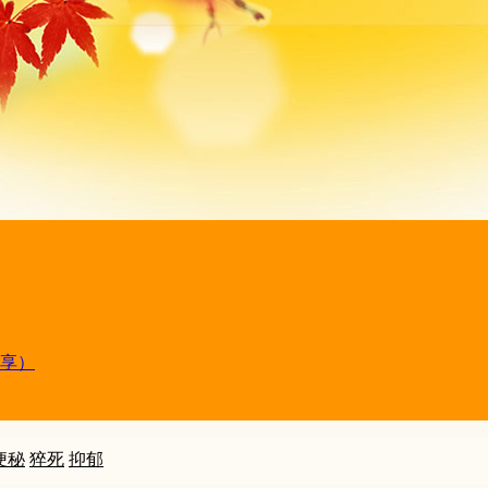
享）
便秘
猝死
抑郁