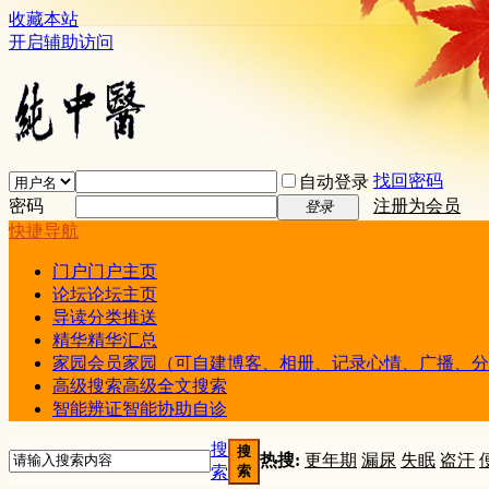
收藏本站
开启辅助访问
找回密码
自动登录
密码
注册为会员
登录
快捷导航
门户
门户主页
论坛
论坛主页
导读
分类推送
精华
精华汇总
家园
会员家园（可自建博客、相册、记录心情、广播、分
高级搜索
高级全文搜索
智能辨证
智能协助自诊
搜
搜
热搜:
更年期
漏尿
失眠
盗汗
索
索