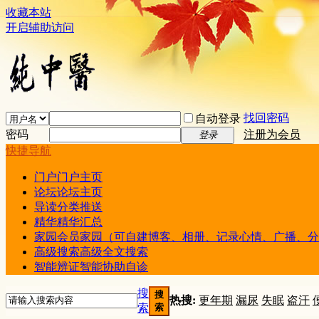
收藏本站
开启辅助访问
找回密码
自动登录
密码
注册为会员
登录
快捷导航
门户
门户主页
论坛
论坛主页
导读
分类推送
精华
精华汇总
家园
会员家园（可自建博客、相册、记录心情、广播、分
高级搜索
高级全文搜索
智能辨证
智能协助自诊
搜
搜
热搜:
更年期
漏尿
失眠
盗汗
索
索