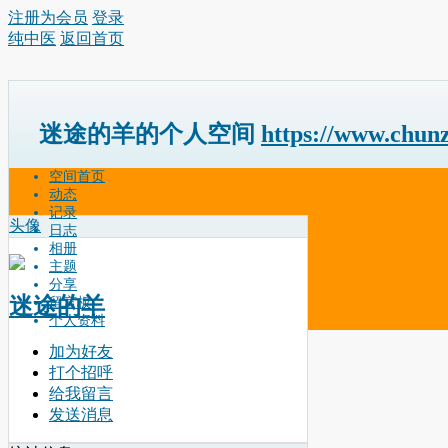
注册为会员
登录
纯中医
返回首页
迷途的羊的个人空间
https://www.chun
空间首页
动态
记录
头像
日志
相册
主题
分享
迷途的羊
留言板
个人资料
加为好友
打个招呼
给我留言
发送消息