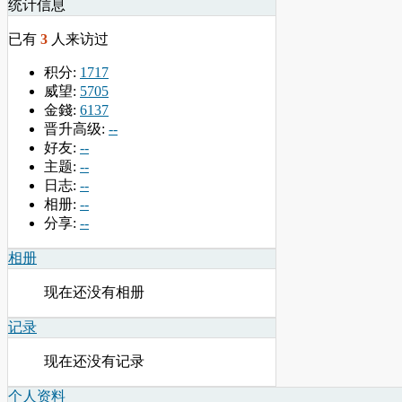
统计信息
已有
3
人来访过
积分:
1717
威望:
5705
金錢:
6137
晋升高级:
--
好友:
--
主题:
--
日志:
--
相册:
--
分享:
--
相册
现在还没有相册
记录
现在还没有记录
个人资料