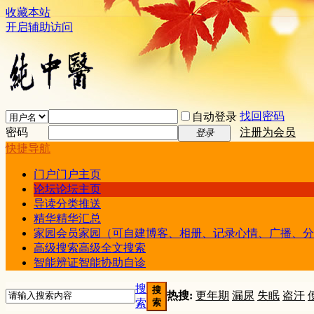
收藏本站
开启辅助访问
找回密码
自动登录
密码
注册为会员
登录
快捷导航
门户
门户主页
论坛
论坛主页
导读
分类推送
精华
精华汇总
家园
会员家园（可自建博客、相册、记录心情、广播、分
高级搜索
高级全文搜索
智能辨证
智能协助自诊
搜
搜
热搜:
更年期
漏尿
失眠
盗汗
索
索