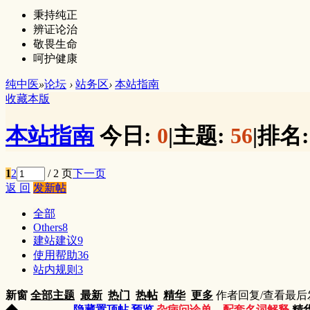
秉持纯正
辨证论治
敬畏生命
呵护健康
纯中医
»
论坛
›
站务区
›
本站指南
收藏本版
本站指南
今日:
0
|
主题:
56
|
排名
1
2
/ 2 页
下一页
返 回
发新帖
全部
Others
8
建站建议
9
使用帮助
36
站内规则
3
新窗
全部主题
最新
热门
热帖
精华
更多
作者
回复/查看
最后
隐藏置顶帖
预览
杂病问诊单，配套名词解释
精