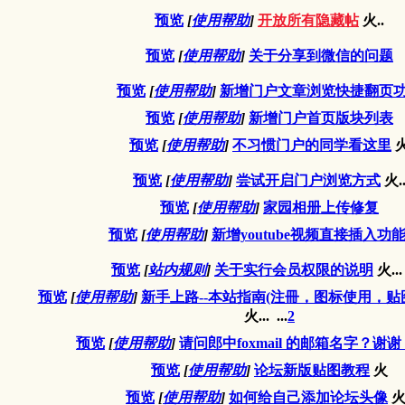
预览
[
使用帮助
]
开放所有隐藏帖
火..
预览
[
使用帮助
]
关于分享到微信的问题
预览
[
使用帮助
]
新增门户文章浏览快捷翻页
预览
[
使用帮助
]
新增门户首页版块列表
预览
[
使用帮助
]
不习惯门户的同学看这里
预览
[
使用帮助
]
尝试开启门户浏览方式
火.
预览
[
使用帮助
]
家园相册上传修复
预览
[
使用帮助
]
新增youtube视频直接插入功
预览
[
站内规则
]
关于实行会员权限的说明
火...
预览
[
使用帮助
]
新手上路--本站指南(注冊，图标使用，
火...
...
2
预览
[
使用帮助
]
请问郎中foxmail 的邮箱名字？谢
预览
[
使用帮助
]
论坛新版贴图教程
火
预览
[
使用帮助
]
如何给自己添加论坛头像
火