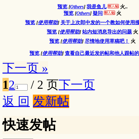
预览
[
Others
]
我是鱼儿
火..
预览
[
Others
]
疑问
火
预览
[
使用帮助
]
关于上次郎中发的一个教如何使用
预览
[
使用帮助
]
站内短消息导出的问题
火
预览
[
使用帮助
]
尽情地使用草稿吧！
火
预览
[
使用帮助
]
查看自己最近发的帖和他人跟帖
下一页 »
1
2
/ 2 页
下一页
返 回
发新帖
快速发帖