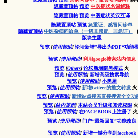
隐藏置顶帖
预览
中医症状名词解释
隐藏置顶帖
预览
中医症状英汉互译
隐藏置顶帖
预览
急重证、感冒问诊单
隐藏置顶帖
中医杂病问诊单（一切非感冒、非急证）
-
版块主题
预览
[
使用帮助
]
论坛新增”导出为PDF“功能
预览
[
使用帮助
]
利用google搜索站内信息
预览
[
Others
]
论坛新增暗黑模式
火
预览
[
使用帮助
]
新增高级搜索导航
预览
[
使用帮助
]
小黑屋
预览
[
使用帮助
]
新增twiteer的推文转发
火
预览
[
使用帮助
]
新增站点搜索直接搜索全文功
预览
[
站内规则
]
本站会员升级和阅读权限
火
预览
[
使用帮助
]
在FACEBOOK上注册了
火.
预览
[
使用帮助
]
门户“最新回复”功能改良
预览
[
使用帮助
]
新增一键分享到facebook