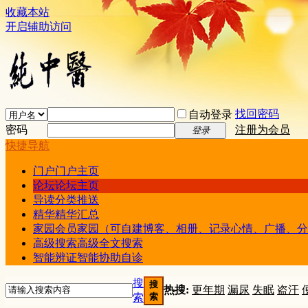
收藏本站
开启辅助访问
找回密码
自动登录
密码
注册为会员
登录
快捷导航
门户
门户主页
论坛
论坛主页
导读
分类推送
精华
精华汇总
家园
会员家园（可自建博客、相册、记录心情、广播、分
高级搜索
高级全文搜索
智能辨证
智能协助自诊
搜
搜
热搜:
更年期
漏尿
失眠
盗汗
索
索