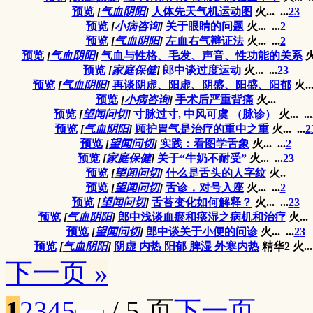
预览
[
气血阴阳
]
人体先天气机运动图
火...
...
2
3
预览
[
小病咨询
]
关于眼睛的问题
火...
...
2
预览
[
气血阴阳
]
左血右气辩证法
火...
...
2
预览
[
气血阴阳
]
气血与性格、毛发、声音、性功能的关系
火
预览
[
家庭保健
]
郎中谈过度运动
火...
...
2
3
预览
[
气血阴阳
]
再谈阴虚、阳虚、阴盛、阳盛、阳郁
火..
预览
[
小病咨询
]
手术后严重背痛
火...
预览
[
望闻问切
]
寸脉过寸, 中风可虞 （脉诊）
火...
...
预览
[
气血阴阳
]
顾护胃气是治疗的重中之重
火...
...
2
预览
[
望闻问切
]
实践：看图学舌象
火...
...
2
预览
[
家庭保健
]
关于“牛奶不耐受”
火...
...
2
3
预览
[
望闻问切
]
什么是舌头的人字纹
火..
预览
[
望闻问切
]
舌诊，对号入座
火...
...
2
预览
[
望闻问切
]
舌苔变化如何解释？
火...
...
2
3
预览
[
气血阴阳
]
郎中浅谈血瘀和痰湿之病机和治疗
火...
预览
[
望闻问切
]
郎中谈关于小便的问诊
火...
...
2
3
预览
[
气血阴阳
]
阴虚 内热 阳郁 脾湿 外寒内热
精华2
火...
下一页 »
1
2
3
4
5
/ 5 页
下一页