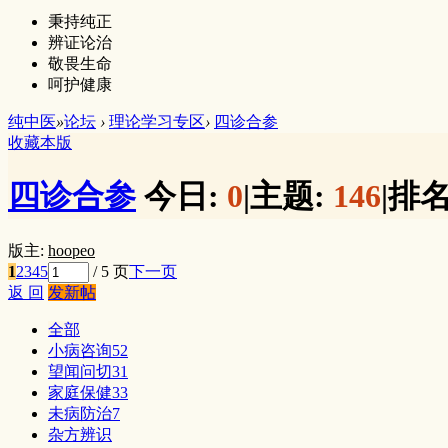
秉持纯正
辨证论治
敬畏生命
呵护健康
纯中医
»
论坛
›
理论学习专区
›
四诊合参
收藏本版
四诊合参
今日:
0
|
主题:
146
|
排名
版主:
hoopeo
1
2
3
4
5
/ 5 页
下一页
返 回
发新帖
全部
小病咨询
52
望闻问切
31
家庭保健
33
未病防治
7
杂方辨识