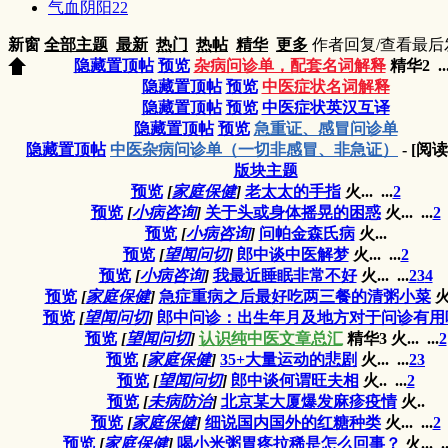
气血阴阳
22
新窗
全部主题
最新
热门
热帖
精华
更多
作者
回复/查看
最后
隐藏置顶帖
预览
杂病问诊单，配套名词解释
精华2
..
隐藏置顶帖
预览
中医症状名词解释
隐藏置顶帖
预览
中医症状英汉互译
隐藏置顶帖
预览
急重证、感冒问诊单
隐藏置顶帖
中医杂病问诊单（一切非感冒、非急证）
- [阅
版块主题
预览
[
家庭保健
]
老太太的手指
火...
...
2
预览
[
小病咨询
]
关于头或身体摇晃的困惑
火...
...
2
预览
[
小病咨询
]
问帕金森氏病
火...
预览
[
望闻问切
]
郎中谈中医解梦
火...
...
2
预览
[
小病咨询
]
我最近睡眠非常不好
火...
...
2
3
4
预览
[
家庭保健
]
急症重病之后最好吃两三餐的清粥小菜
火
预览
[
望闻问切
]
郎中问诊：出生年月及地方对于问诊有用
预览
[
望闻问切
]
认识纯中医文章总汇
精华3
火...
...
2
预览
[
家庭保健
]
35+大量运动的悲剧
火...
...
2
3
预览
[
望闻问切
]
郎中谈何谓旺夫相
火..
...
2
预览
[
未病防治
]
北京某大厦爆发麻疹疫情
火..
预览
[
家庭保健
]
细说国内国外的红糖种类
火...
...
2
预览
[
家庭保健
]
喝小米粥胃疼拉稀是怎么回事？
火...
..