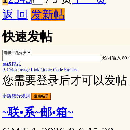
返 回
发新帖
快速发帖
还可输入
80
高级模式
B
Color
Image
Link
Quote
Code
Smilies
您需要登录后才可以发帖
本版积分规则
发表帖子
~联•系~邮•箱~