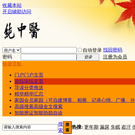
收藏本站
开启辅助访问
找回密码
自动登录
密码
注册为会员
登录
快捷导航
门户
门户主页
论坛
论坛主页
导读
分类推送
精华
精华汇总
家园
会员家园（可自建博客、相册、记录心情、广播、分
高级搜索
高级全文搜索
智能辨证
智能协助自诊
搜
搜
热搜:
更年期
漏尿
失眠
盗汗
索
索