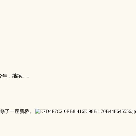
续......
，修了一座新桥。