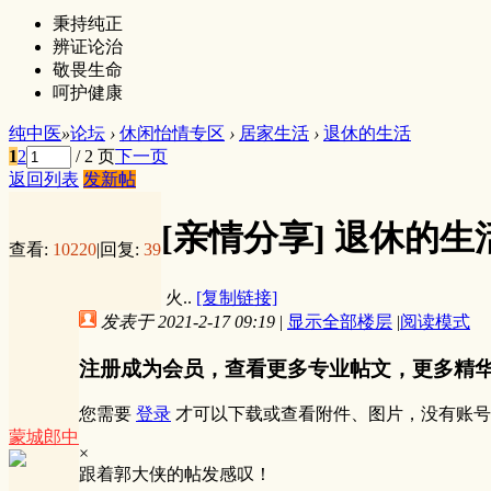
秉持纯正
辨证论治
敬畏生命
呵护健康
纯中医
»
论坛
›
休闲怡情专区
›
居家生活
›
退休的生活
1
2
/ 2 页
下一页
返回列表
发新帖
[亲情分享]
退休的生
查看:
10220
|
回复:
39
火..
[复制链接]
发表于 2021-2-17 09:19
|
显示全部楼层
|
阅读模式
注册成为会员，查看更多专业帖文，更多精
您需要
登录
才可以下载或查看附件、图片，没有账号
蒙城郎中
×
跟着郭大侠的帖发感叹！