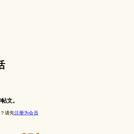
活
华帖文。
？请先
注册为会员