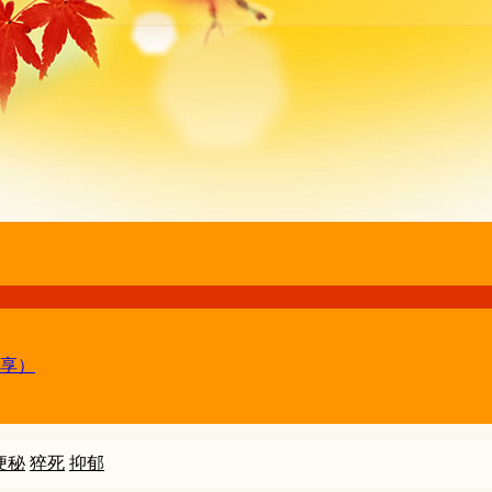
享）
便秘
猝死
抑郁