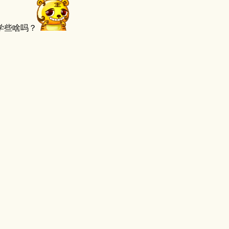
学些啥吗？