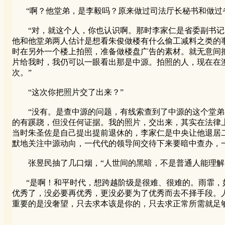
“啊？他堂弟，是李毅吗？原来做过司法厅长秘书和做过省
“对，就这个人，你也认识啊。那时李家仁是省委副书记，
他和他堂弟两人估计是想看朱俊做楼有什么偷工减料之类的
时在另外一个楼上拍照，准备做楼盘广告的素材。就无意间
片给我时，我仍可以一眼看出那是中源。拍照的人，现在在
次。”
“这次你把照片交了出来？”
“没有。是查中源的问题，有线索查到了中源的这个堂弟，
的有蹊跷，但没任何证据。我的照片，交出来，其实在法律
当时朱圣佐是自己提出提前退休的，李家仁是中央让他退居
默地关注中源动向，一代代的领导间交待下来要暗中查办，
张昱民抽了几口烟，“人世间的黑暗，不是普通人能理解的
“是啊！和平时代，想跨越阶级是很难、很难的。雨霏，如
优秀了，没必要再优秀，更没必要为了优秀而去不择手段。
重要的是没奢望，只去求本该是你的，只去求正常所需就足够