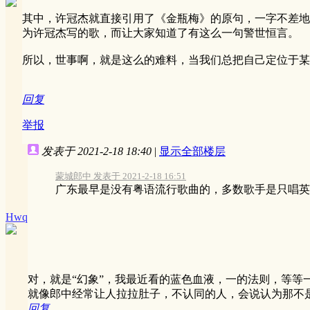
其中，许冠杰就直接引用了《金瓶梅》的原句，一字不差地
为许冠杰写的歌，而让大家知道了有这么一句警世恒言。
所以，世事啊，就是这么的难料，当我们总把自己定位于某
回复
举报
发表于 2021-2-18 18:40
|
显示全部楼层
蒙城郎中 发表于 2021-2-18 16:51
广东最早是没有粤语流行歌曲的，多数歌手是只唱英文
Hwq
对，就是“幻象”，我最近看的蓝色血液，一的法则，等等
就像郎中经常让人拉拉肚子，不认同的人，会说认为那不
回复