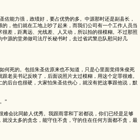
圣佐能力强，政绩好，要占优势的多。中源那时还是副县长，
源的，他们就在工地上吵了起来，而我们公司有一个工作人员当
术很差，距离远、光线差、人又动，所以拍的很模糊。不过那照
为中源的堂弟做司法厅长秘书时，去过省武警总队慰问好几
如何死的。包括朱圣佐原来也不知道，只是心里面觉得朱俊死
就跟老吴书记反映了，后面说照片太过模糊，用这个定罪很难。
仁的后台也很硬，大家怕朱圣佐伤心，就没有把这事跟他说，默
。”
很难会比同龄人优秀。我跟雨霏和丁岩都说，你们已经是足够
，就没太多的贪念，能守住不贪，守的住在任何方面都不贪，最