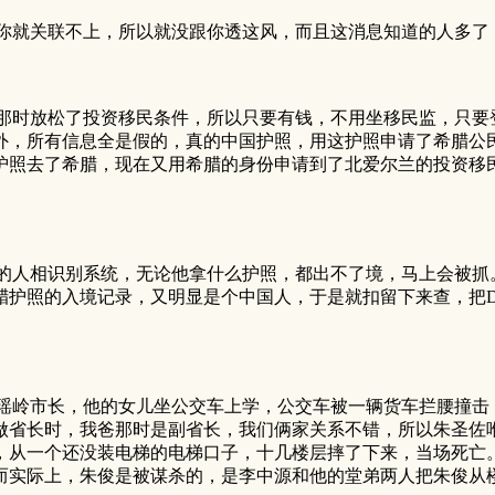
就关联不上，所以就没跟你透这风，而且这消息知道的人多了
时放松了投资移民条件，所以只要有钱，不用坐移民监，只要
外，所有信息全是假的，真的中国护照，用这护照申请了希腊公
护照去了希腊，现在又用希腊的身份申请到了北爱尔兰的投资移
人相识别系统，无论他拿什么护照，都出不了境，马上会被抓
腊护照的入境记录，又明显是个中国人，于是就扣留下来查，把D
岭市长，他的女儿坐公交车上学，公交车被一辆货车拦腰撞击
做省长时，我爸那时是副省长，我们俩家关系不错，所以朱圣佐
，从一个还没装电梯的电梯口子，十几楼层摔了下来，当场死亡
而实际上，朱俊是被谋杀的，是李中源和他的堂弟两人把朱俊从