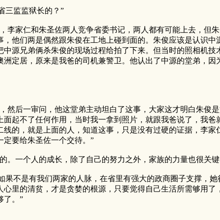
三监监狱长的？”
李家仁和朱圣佐两人竞争省委书记，两人都有可能上去，但朱
事，他们两是偶然跟朱俊在工地上碰到面的。朱俊应该是认识中
把中源兄弟俩杀朱俊的现场过程给拍了下来。但当时的照相机技
澳洲定居，原来是我爸的司机兼警卫。他认出了中源的堂弟，因
然后一审问，他这堂弟主动坦白了这事，大家这才明白朱俊是
上面起不了任何作用，当时我一拿到照片，就跟我爸说了，我爸
二线的，就是上面的人，知道这事，只是没有过硬的证据，李家
一定要给朱圣佐一个交待。”
。一个人的成长，除了自己的努力之外，家族的力量也很关键
果不是有我们两家的人脉，在省里有强大的政商圈子支撑，她
人心里的清贫，才是贪婪的根源，只要觉得自己生活所需够用了
了。”