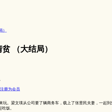
局）
贫 （大结局）
。
注册为会员
玩。梁文瑛从公司要了辆商务车，载上了张昱民夫妻，一起到
起吃饭。