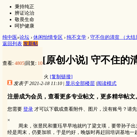
秉持纯正
辨证论治
敬畏生命
呵护健康
纯中医
»
论坛
›
休闲怡情专区
›
纯不文学
›
守不住的清贫 （大结
返回列表
发新帖
[原创小说]
守不住的清
查看:
4805
|
回复:
10
火
[复制链接]
发表于 2021-2-18 11:10
|
显示全部楼层
|
阅读模式
注册成为会员，查看更多专业帖文，更多精华帖文
您需要
登录
才可以下载或查看附件、图片，没有账号？请先
×
周未，张昱民和董珏早早地就约了梁文瑛，要带孙子出来
经是周末，仍要加班，于是约好，晚饭时再赶回培训基地一