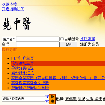
收藏本站
开启辅助访问
找回密码
自动登录
密码
注册为会员
登录
快捷导航
门户
门户主页
论坛
论坛主页
导读
分类推送
精华
精华汇总
家园
会员家园（可自建博客、相册、记录心情、广播、分
高级搜索
高级全文搜索
智能辨证
智能协助自诊
搜
搜
热搜:
更年期
漏尿
失眠
盗汗
索
索