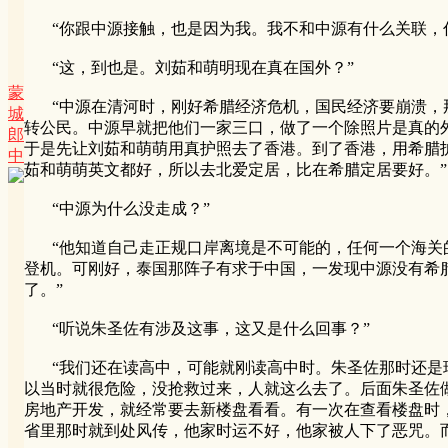
“你跟中源接触，也是因为我。我不和中源有什么关联，你
“这，到也是。刘茹和萌明现在真在国外？”
蒙
“中源在清河时，刚好希腊经济危机，国民经济要崩溃，那
城
转公民。中源早就把他们一家三口，做了一个除照片是真的
郎
于是先让刘茹和萌萌用真护照去了香港。到了香港，用希腊
中
茹和萌萌英文都好，所以去北爱定居，比在希腊定居要好。”
“中源为什么没走成？”
“他知道自己走正规口岸离境是不可能的，任何一个海关的
登机。可刚好，泰国那阵子有求于中国，一发现中源没有希
了。”
“听说朱圣佐有涉及这事，这又是什么回事？”
“我们还在读高中，可能就刚读高中时。朱圣佐那时还是瑶
以当时就很危险，没抢救过来，人就这么去了。后面朱圣佐
房地产开发，就经常要去新楼盘看看。有一次在查看楼盘时
省里那时就到处风传，他家时运不好，他家被人下了恶咒。