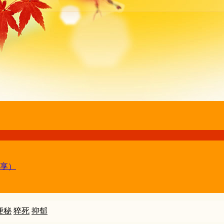
享）
便秘
猝死
抑郁