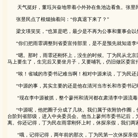
天气挺好，董珏兴奋地带着小外孙在鱼池边看鱼。张昱民
张昱民点了根烟抽着问：“你真退下来了？”
梁文瑛笑笑，“也算是吧，最少是不再为公事和董事会以外
“你们把雨霏调整到省委宣传部里，是不是预先就知道李中
“嗯。那时，雨霏还刚怀上，没生的时候。丁为民从北京回
马上要生了，生完后又要坐月子，又要哺乳，仍旧做区委宣
“唉！省城的市委书记难当啊！相对中源来说，丁为民还
“中源的事，其实主要的还是他在清河当市长和市委书记时
“现在李中源被抓，整个蓼州和清河都在肃清李中源流毒影
“中源呢，他把圈子分成了几块。我们属于依附协作圈，他
台阶到省部级，进入中央委员会。他当上蓼州市委书记后，
离。你还记得，丁为民在雨霏刚怀上时，休探亲假，我们两
“哦，记得记得，两年前的那次，丁为民第一次休探亲假