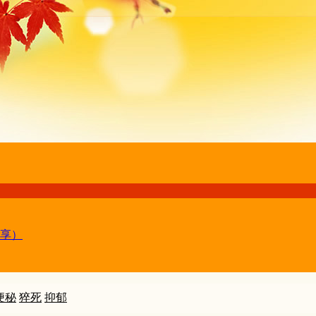
享）
便秘
猝死
抑郁