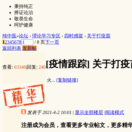
秉持纯正
辨证论治
敬畏生命
呵护健康
纯中医
»
论坛
›
理论学习专区
›
四时感冒
›
关于打疫苗
1
2
3
4
5
6
7
8
/ 8 页
下一页
返回列表
发新帖
[疫情跟踪]
关于打疫
查看:
63346
|
回复:
240
火...
[复制链接]
发表于 2021-4-2 10:01
|
显示全部楼层
|
阅读模式
注册成为会员，查看更多专业帖文，更多精