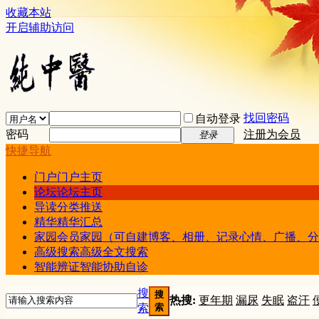
收藏本站
开启辅助访问
找回密码
自动登录
密码
注册为会员
登录
快捷导航
门户
门户主页
论坛
论坛主页
导读
分类推送
精华
精华汇总
家园
会员家园（可自建博客、相册、记录心情、广播、分
高级搜索
高级全文搜索
智能辨证
智能协助自诊
搜
搜
热搜:
更年期
漏尿
失眠
盗汗
索
索