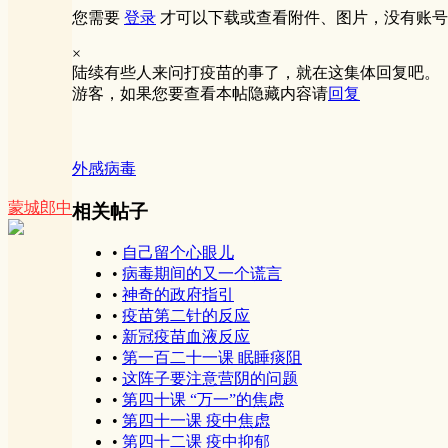
您需要
登录
才可以下载或查看附件、图片，没有账号
×
陆续有些人来问打疫苗的事了，就在这集体回复吧。
游客，如果您要查看本帖隐藏内容请
回复
外感病毒
蒙城郎中
相关帖子
•
自己留个心眼儿
•
病毒期间的又一个谎言
•
神奇的政府指引
•
疫苗第二针的反应
•
新冠疫苗血液反应
•
第一百二十一课 眠睡痰阻
•
这阵子要注意营阴的问题
•
第四十课 “万一”的焦虑
•
第四十一课 疫中焦虑
•
第四十二课 疫中抑郁