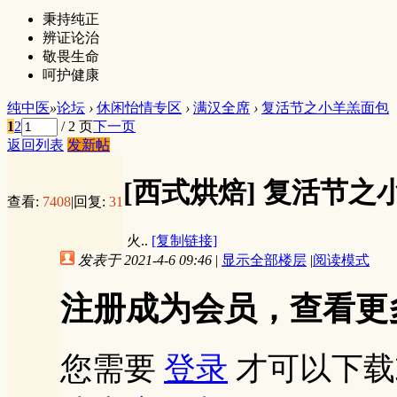
秉持纯正
辨证论治
敬畏生命
呵护健康
纯中医
»
论坛
›
休闲怡情专区
›
满汉全席
›
复活节之小羊羔面包
1
2
/ 2 页
下一页
返回列表
发新帖
[西式烘焙]
复活节之
查看:
7408
|
回复:
31
火..
[复制链接]
发表于 2021-4-6 09:46
|
显示全部楼层
|
阅读模式
注册成为会员，查看更
您需要
登录
才可以下载