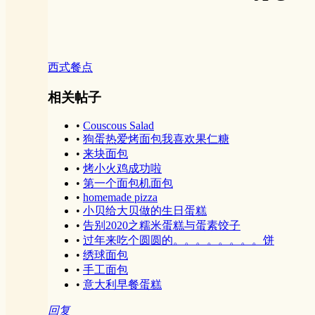
西式餐点
相关帖子
•
Couscous Salad
•
狗蛋热爱烤面包我喜欢果仁糖
•
来块面包
•
烤小火鸡成功啦
•
第一个面包机面包
•
homemade pizza
•
小贝给大贝做的生日蛋糕
•
告别2020之糯米蛋糕与蛋素饺子
•
过年来吃个圆圆的。。。。。。。。饼
•
绣球面包
•
手工面包
•
意大利早餐蛋糕
回复