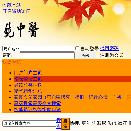
收藏本站
开启辅助访问
找回密码
自动登录
密码
注册为会员
登录
快捷导航
门户
门户主页
论坛
论坛主页
导读
分类推送
精华
精华汇总
家园
会员家园（可自建博客、相册、记录心情、广播、分
高级搜索
高级全文搜索
智能辨证
智能协助自诊
搜
搜
热搜:
更年期
漏尿
失眠
盗汗
索
索