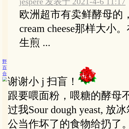
jespere 发表于 2021-4-6 11:17
欧洲超市有卖鲜酵母的
cream cheese那
生煎 ...
野
百
合
谢谢小 j 扫盲！
跟要喂面粉，喂糖的酵母
过我Sour dough yea
公当作坏了的食物给扔了