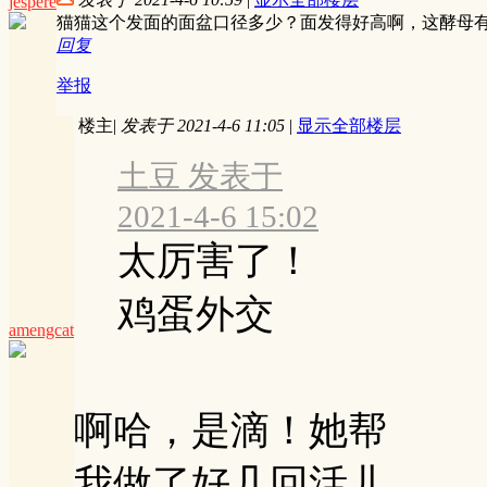
jespere
猫猫这个发面的面盆口径多少？面发得好高啊，这酵母
回复
举报
楼主
|
发表于 2021-4-6 11:05
|
显示全部楼层
土豆 发表于
2021-4-6 15:02
太厉害了！
鸡蛋外交
amengcat
啊哈，是滴！她帮
我做了好几回活儿