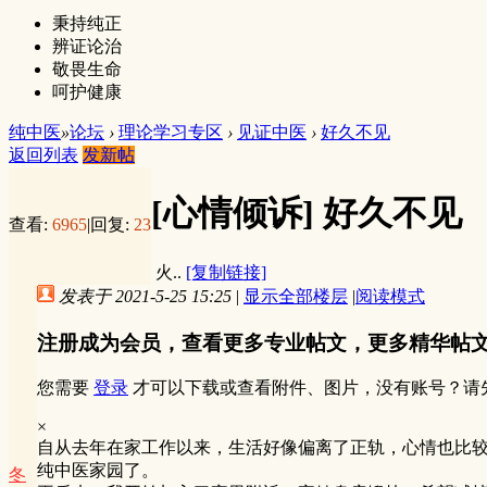
秉持纯正
辨证论治
敬畏生命
呵护健康
纯中医
»
论坛
›
理论学习专区
›
见证中医
›
好久不见
返回列表
发新帖
[心情倾诉]
好久不见
查看:
6965
|
回复:
23
火..
[复制链接]
发表于 2021-5-25 15:25
|
显示全部楼层
|
阅读模式
注册成为会员，查看更多专业帖文，更多精华帖
您需要
登录
才可以下载或查看附件、图片，没有账号？请
×
自从去年在家工作以来，生活好像偏离了正轨，心情也比
纯中医家园了。
冬