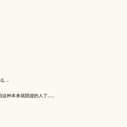
...
来就阴虚的人了......