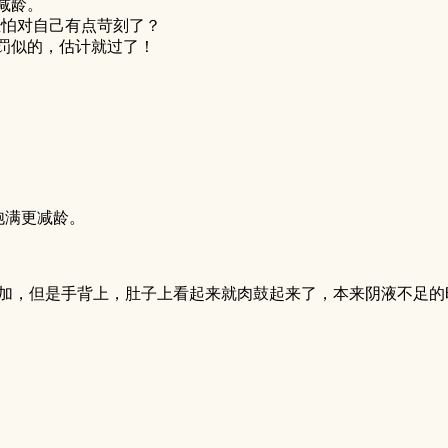
减龄。
恐怕对自己有点苛刻了？
罚似的，估计就过了！
饱满更减龄。
加，但是手背上，肚子上看起来就肉鼓起来了，本来阴液不足的