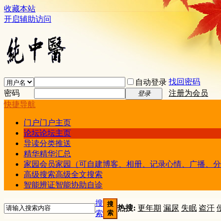
收藏本站
开启辅助访问
找回密码
自动登录
密码
注册为会员
登录
快捷导航
门户
门户主页
论坛
论坛主页
导读
分类推送
精华
精华汇总
家园
会员家园（可自建博客、相册、记录心情、广播、分
高级搜索
高级全文搜索
智能辨证
智能协助自诊
搜
搜
热搜:
更年期
漏尿
失眠
盗汗
索
索