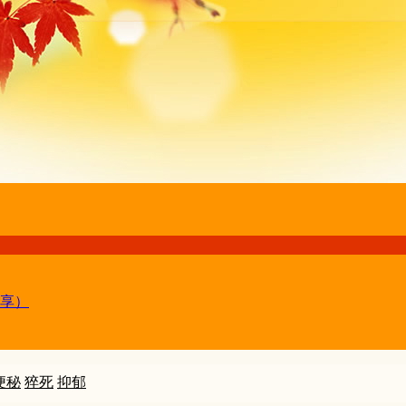
享）
便秘
猝死
抑郁