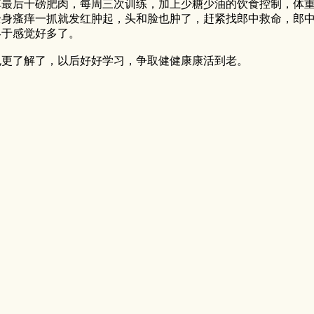
掉最后十磅肥肉，每周三次训练，加上少糖少油的饮食控制，体
全身瘙痒一抓就发红肿起，头和脸也肿了，赶紧找郎中救命，郎
终于感觉好多了。
也更了解了，以后好好学习，争取健健康康活到老。