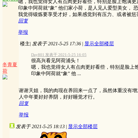
嗯，我也觉得女人有点肉更好看些，特别是脸上饱满更
印象中阿荷就“象” 他们家小荷，是人见人爱型美女， 
我觉得锻炼要享受才好，如果感觉到有压力、或者被惩
回复
举报
楼主
|
发表于 2021-5-25 17:36
|
显示全部楼层
Day801 发表于 2021-5-25 16:05
很高兴看见阿荷浦头！
冬青夏
嗯，我也觉得女人有点肉更好看些，特别是脸上
荷
印象中阿荷就“象” 他 ...
谢谢天姐，我的肉现在养回来一点了，虽然体重没有增
人中年要好好养阴，好好睡觉才行。
回复
举报
发表于 2021-5-25 18:13
|
显示全部楼层