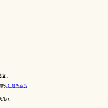
帖文。
请先
注册为会员
我几张。