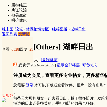
秉持纯正
辨证论治
敬畏生命
呵护健康
纯中医
»
论坛
›
休闲怡情专区
›
纯粹歪楼
›
湖畔日出
返回列表
发新帖
[Others]
湖畔日出
查看:
6528
|
回复:
25
火..
[复制链接]
发表于 2021-6-7 20:39
|
显示全部楼层
|
阅读模式
注册成为会员，查看更多专业帖文，更多精华
您需要
登录
才可以下载或查看附件、图片，没有账号？
×
贝贝妈
前些天大贝和朋友一起去看日出，拍了很多照片。发给
湖边的日出还是很美的。手机拍照的效果也很好。