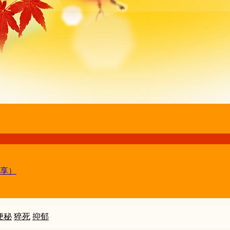
享）
便秘
猝死
抑郁