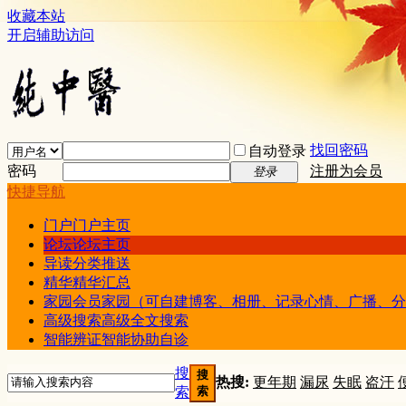
收藏本站
开启辅助访问
找回密码
自动登录
密码
注册为会员
登录
快捷导航
门户
门户主页
论坛
论坛主页
导读
分类推送
精华
精华汇总
家园
会员家园（可自建博客、相册、记录心情、广播、分
高级搜索
高级全文搜索
智能辨证
智能协助自诊
搜
搜
热搜:
更年期
漏尿
失眠
盗汗
索
索