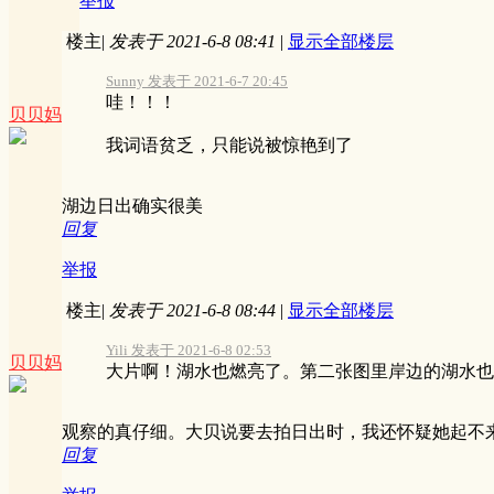
举报
楼主
|
发表于 2021-6-8 08:41
|
显示全部楼层
Sunny 发表于 2021-6-7 20:45
哇！！！
贝贝妈
我词语贫乏，只能说被惊艳到了
湖边日出确实很美
回复
举报
楼主
|
发表于 2021-6-8 08:44
|
显示全部楼层
Yili 发表于 2021-6-8 02:53
贝贝妈
大片啊！湖水也燃亮了。第二张图里岸边的湖水也有
观察的真仔细。大贝说要去拍日出时，我还怀疑她起不
回复