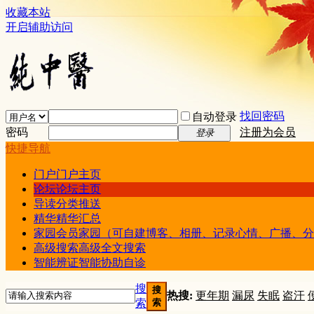
收藏本站
开启辅助访问
找回密码
自动登录
密码
注册为会员
登录
快捷导航
门户
门户主页
论坛
论坛主页
导读
分类推送
精华
精华汇总
家园
会员家园（可自建博客、相册、记录心情、广播、分
高级搜索
高级全文搜索
智能辨证
智能协助自诊
搜
搜
热搜:
更年期
漏尿
失眠
盗汗
索
索