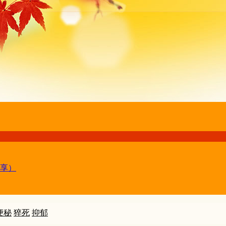
享）
便秘
猝死
抑郁