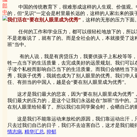
郎
中国的传统教育下，很难形成这样的人生观、价值观。中
中
的，但“见识”一定会是村里最长远的，这样的人家出来的孩
我们活在“要在别人眼里成为优秀”
，这样的无形的压力下面
任何的工作和学业压力，都可以很轻松地放下的，所以我们
不是老板说了，就有了的。而是全社会的人，本就接受了这种
班"当中。
有的人说，我是有房贷压力，我要供孩子上私校等等，其实
牲一点当下的生活质量，去完成美好的远景规划。我们可以
子读个私校而影响自己当下的生活质量。而我们会牺牲当下
秀，我孩子优秀，我就也成为了别人眼里的优秀。我们华人
任、有担当的中国人，越是会“要在别人眼里成为优秀”。
这才是我们最大的悲哀，因为“要在别人眼里成为优秀”，
我们最大的压力的，是这个让我们永远处在“加班”当中的
在别人眼里给轻看了。所以我们在同学聚会时，会晒自己的
这是我们不能靠运动来放松的原因，我们靠运动出汗，只
只去过我们自己的日子，我们不去迫害自己，这才是我们能
情志病
,
精华汇总
,
抑郁