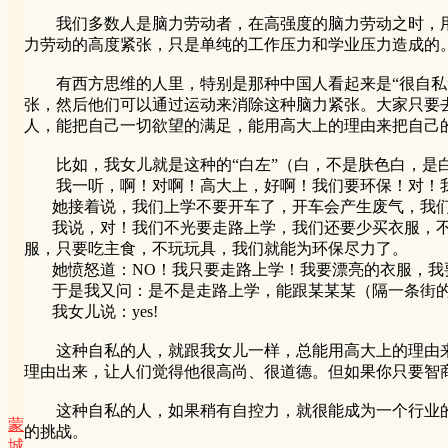
我们多数人是脑力劳动者，在高强度的脑力劳动之时，用
力劳动的高度紧张，只是单纯的工作压力和学业压力造成的
有西方思维的人里，特别是那种中国人看起来是“很自私”
张，然后他们可以通过运动来消除这种脑力紧张。大家只要
人，能把自己一切欲望的满足，能用高大上的理由来把自己
比如，我女儿就是这种的“白左”（白，不是肤色白，是白
我一听，啊！对啊！高大上，好啊！我们要环保！对！
她接着说，我们上学不要开车了，开车会产生废气，我们
我说，对！我们不光要走路上学，我们还要少买衣服，不
服，只要吃主食，不玩玩具，我们就能为环保尽力了。
她愤怒道：NO！我只要走路上学！我要漂亮的衣服，我
于是我又问：是不是走路上学，能跟某某某（隔一条街的
我女儿说：yes!
这种自私的人，就跟我女儿一样，总能用高大上的理由来
理由出来，让人们觉得他很高尚、很道德。但如果你只要智商不比她
这种自私的人，如果稍有自控力，就很能成为一个行业的顶
蒙
的挑战。
城