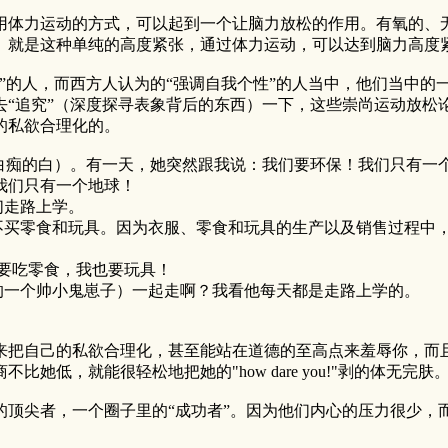
体力运动的方式，可以起到一个让脑力放松的作用。有氧的、无
。就是这种单纯的高度紧张，通过体力运动，可以达到脑力高度
的人，而西方人认为的“强调自我个性”的人当中，他们当中的
去“追究”（深度探寻表象背后的东西）一下，这些崇尚运动放松
的私欲合理化的。
痴的白）。有一天，她突然跟我说：我们要环保！我们只有一
我们只有一个地球！
走路上学。
买零食和玩具。因为衣服、零食和玩具的生产以及销售过程中，
要吃零食，我也要玩具！
一个帅小鬼崽子）一起走啊？我看他每天都是走路上学的。
把自己的私欲合理化，甚至能站在道德的至高点来羞辱你，而且
低，就能很轻松地把她的"how dare you!"剥的体无完肤
尖者，一个圈子里的“成功者”。因为他们内心的压力很少，