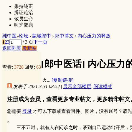
秉持纯正
辨证论治
敬畏生命
呵护健康
纯中医
»
论坛
›
蒙城郎中
›
郎中博文
›
内心压力的释放
1
2
3
/ 3 页
下一页
返回列表
发新帖
[郎中医话]
内心压力
查看:
3728
|
回复:
63
火...
[复制链接]
发表于 2021-7-31 08:52
|
显示全部楼层
|
阅读模式
注册成为会员，查看更多专业帖文，更多精华帖文
您需要
登录
才可以下载或查看附件、图片，没有账号？请先
×
三不五时，就有人在问诊之时，谈到自己运动出汗后，觉