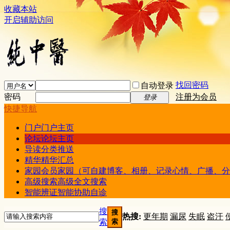
收藏本站
开启辅助访问
找回密码
自动登录
密码
注册为会员
登录
快捷导航
门户
门户主页
论坛
论坛主页
导读
分类推送
精华
精华汇总
家园
会员家园（可自建博客、相册、记录心情、广播、分
高级搜索
高级全文搜索
智能辨证
智能协助自诊
搜
搜
热搜:
更年期
漏尿
失眠
盗汗
索
索