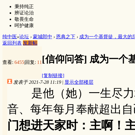
秉持纯正
辨证论治
敬畏生命
呵护健康
纯中医
»
论坛
›
蒙城郎中
›
恩典之下
›
成为一个基督徒，最大的
返回列表
发新帖
[信仰问答]
成为一个
查看:
6455
|
回复:
11
[复制链接]
发表于 2021-7-28 11:19
|
显示全部楼层
是他（她）一生尽力地
音、每年每月奉献超出自
门想进天家时：主啊！