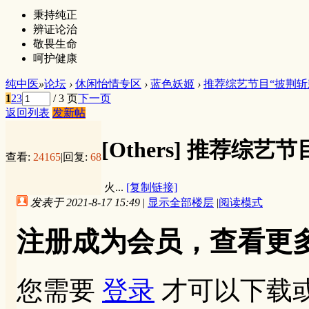
秉持纯正
辨证论治
敬畏生命
呵护健康
纯中医
»
论坛
›
休闲怡情专区
›
蓝色妖姬
›
推荐综艺节目“披荆斩
1
2
3
/ 3 页
下一页
返回列表
发新帖
[Others]
推荐综艺节
查看:
24165
|
回复:
68
火...
[复制链接]
发表于 2021-8-17 15:49
|
显示全部楼层
|
阅读模式
注册成为会员，查看更
您需要
登录
才可以下载