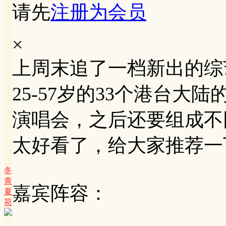
请先
注册为会员
×
上周末追了一档新出的综
25-57岁的33个港台
演唱会，之后还要组成不
太好看了，给大家推荐一
冬
青
嘉宾阵容：
夏
荷