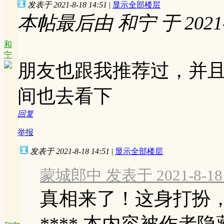
发表于 2021-8-18 14:51
|
显示全部楼层
本帖最后由 和宁 于 2021-8
和
宁
朋友也跟我推荐过，并
间也去看下
回复
举报
发表于 2021-8-18 14:51
|
显示全部楼层
蒙城郎中 发表于 2021-8-18 
真相来了！这身打扮
**** 本内容被作者隐藏