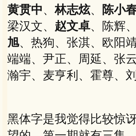
黄贯中
、
林志炫
、
陈小
梁汉文、
赵文卓
、陈辉
旭
、热狗、张淇、欧阳
端端、尹正、周延、张
瀚宇、麦亨利、霍尊、
黑体字是我觉得比较惊
望的，第一期就有三集