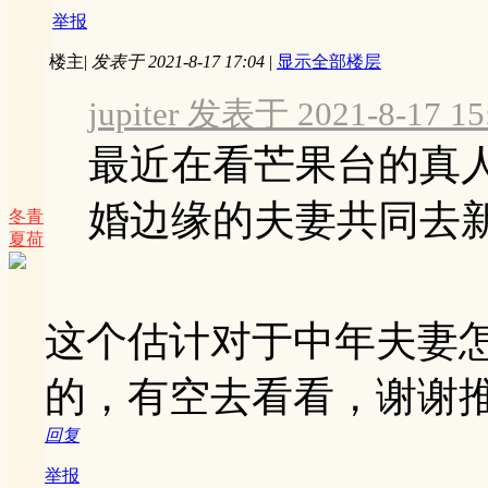
举报
楼主
|
发表于 2021-8-17 17:04
|
显示全部楼层
jupiter 发表于 2021-8-17 15
最近在看芒果台的真
婚边缘的夫妻共同去新疆
冬青
夏荷
这个估计对于中年夫妻
的，有空去看看，谢谢
回复
举报