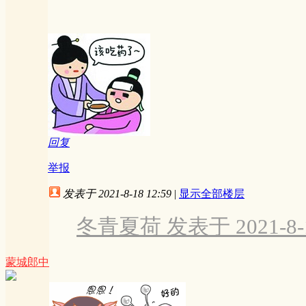
回复
举报
发表于 2021-8-18 12:59
|
显示全部楼层
冬青夏荷 发表于 2021-8-18
蒙城郎中