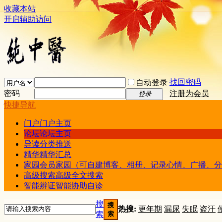
收藏本站
开启辅助访问
找回密码
自动登录
密码
注册为会员
登录
快捷导航
门户
门户主页
论坛
论坛主页
导读
分类推送
精华
精华汇总
家园
会员家园（可自建博客、相册、记录心情、广播、分
高级搜索
高级全文搜索
智能辨证
智能协助自诊
搜
搜
热搜:
更年期
漏尿
失眠
盗汗
索
索