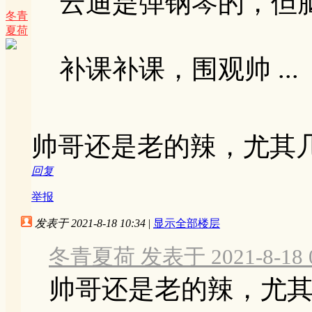
云迪是弹钢琴的，但
冬青
夏荷
补课补课，围观帅 ...
帅哥还是老的辣，尤其
回复
举报
发表于 2021-8-18 10:34
|
显示全部楼层
冬青夏荷 发表于 2021-8-18 0
帅哥还是老的辣，尤