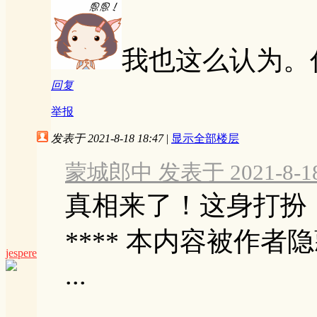
我也这么认为。
回复
举报
发表于 2021-8-18 18:47
|
显示全部楼层
蒙城郎中 发表于 2021-8-18 
真相来了！这身打扮
**** 本内容被作者隐藏
jespere
...