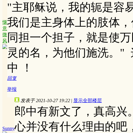
"主耶稣说，我的轭是容
我们是主身体上的肢体，
惬
意
同担一个担子，就是使万
微
风
灵的名，为他们施洗。"
中 ！
回复
举报
发表于 2021-10-27 19:22
|
显示全部楼层
郎中有新文了，真高兴
心并没有什么理由的吧
Sunny