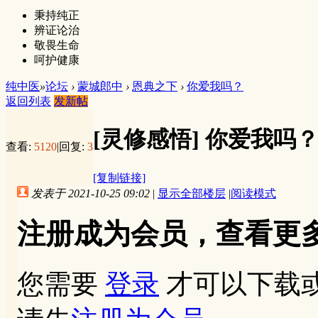
秉持纯正
辨证论治
敬畏生命
呵护健康
纯中医
»
论坛
›
蒙城郎中
›
恩典之下
›
你爱我吗？
返回列表
发新帖
[灵修感悟]
你爱我吗
查看:
5120
|
回复:
3
[复制链接]
发表于 2021-10-25 09:02
|
显示全部楼层
|
阅读模式
注册成为会员，查看更
您需要
登录
才可以下载