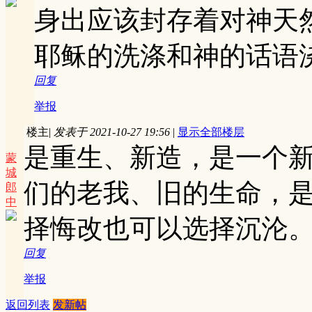
身出应该封存着对神天
耶稣的洗涤和神的话语
回复
举报
楼主
|
发表于 2021-10-27 19:56
|
显示全部楼层
是重生、新造，是一个
蒙
城
们的老我、旧的生命，
郎
中
择悔改也可以选择沉沦
回复
举报
返回列表
发新帖