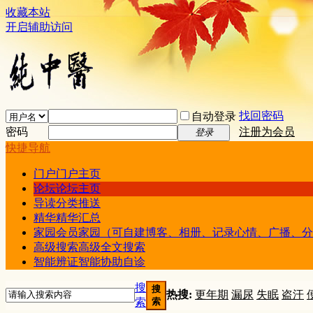
收藏本站
开启辅助访问
找回密码
自动登录
密码
注册为会员
登录
快捷导航
门户
门户主页
论坛
论坛主页
导读
分类推送
精华
精华汇总
家园
会员家园（可自建博客、相册、记录心情、广播、分
高级搜索
高级全文搜索
智能辨证
智能协助自诊
搜
搜
热搜:
更年期
漏尿
失眠
盗汗
索
索