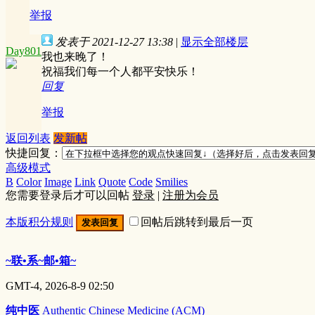
举报
发表于 2021-12-27 13:38
|
显示全部楼层
Day801
我也来晚了！
祝福我们每一个人都平安快乐！
回复
举报
返回列表
发新帖
快捷回复：
高级模式
B
Color
Image
Link
Quote
Code
Smilies
您需要登录后才可以回帖
登录
|
注册为会员
本版积分规则
回帖后跳转到最后一页
发表回复
~联•系~邮•箱~
GMT-4, 2026-8-9 02:50
纯中医
Authentic Chinese Medicine (ACM)