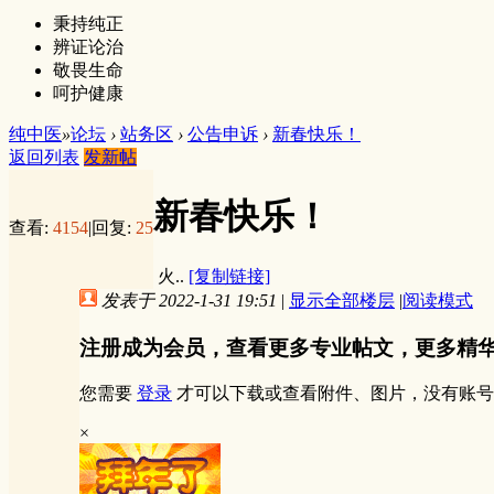
秉持纯正
辨证论治
敬畏生命
呵护健康
纯中医
»
论坛
›
站务区
›
公告申诉
›
新春快乐！
返回列表
发新帖
新春快乐！
查看:
4154
|
回复:
25
火..
[复制链接]
发表于 2022-1-31 19:51
|
显示全部楼层
|
阅读模式
注册成为会员，查看更多专业帖文，更多精
您需要
登录
才可以下载或查看附件、图片，没有账号
×