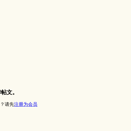
华帖文。
？请先
注册为会员