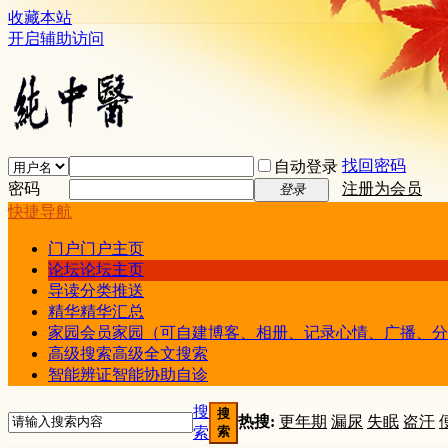
收藏本站
开启辅助访问
找回密码
自动登录
密码
注册为会员
登录
快捷导航
门户
门户主页
论坛
论坛主页
导读
分类推送
精华
精华汇总
家园
会员家园（可自建博客、相册、记录心情、广播、分
高级搜索
高级全文搜索
智能辨证
智能协助自诊
搜
搜
热搜:
更年期
漏尿
失眠
盗汗
索
索