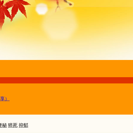
享）
便秘
猝死
抑郁