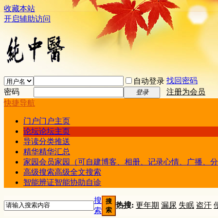
收藏本站
开启辅助访问
找回密码
自动登录
密码
注册为会员
登录
快捷导航
门户
门户主页
论坛
论坛主页
导读
分类推送
精华
精华汇总
家园
会员家园（可自建博客、相册、记录心情、广播、分
高级搜索
高级全文搜索
智能辨证
智能协助自诊
搜
搜
热搜:
更年期
漏尿
失眠
盗汗
索
索