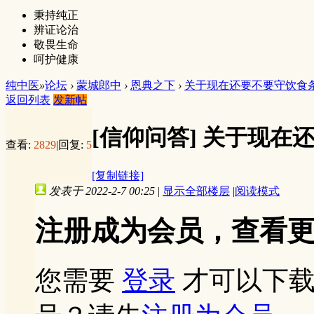
秉持纯正
辨证论治
敬畏生命
呵护健康
纯中医
»
论坛
›
蒙城郎中
›
恩典之下
›
关于现在还要不要守饮食
返回列表
发新帖
[信仰问答]
关于现在
查看:
2829
|
回复:
5
[复制链接]
发表于 2022-2-7 00:25
|
显示全部楼层
|
阅读模式
注册成为会员，查看
您需要
登录
才可以下载