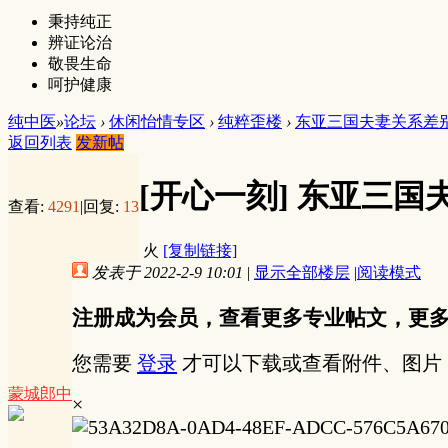
秉持纯正
辨证论治
敬畏生命
呵护健康
纯中医
»
论坛
›
休闲怡情专区
›
纯粹歪楼
›
东亚三国夫妻关系差
返回列表
发新帖
[开心一刻]
东亚三国
查看:
4291
|
回复:
13
火
[复制链接]
发表于 2022-2-9 10:01
|
显示全部楼层
|
阅读模式
注册成为会员，查看更多专业帖文，更
您需要
登录
才可以下载或查看附件、图片
蒙城郎中
×