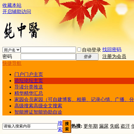
收藏本站
开启辅助访问
找回密码
自动登录
密码
注册为会员
登录
快捷导航
门户
门户主页
论坛
论坛主页
导读
分类推送
精华
精华汇总
家园
会员家园（可自建博客、相册、记录心情、广播、分
高级搜索
高级全文搜索
智能辨证
智能协助自诊
搜
搜
热搜:
更年期
漏尿
失眠
盗汗
索
索