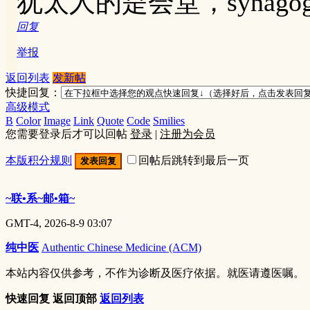
犹太人的是会堂，synagogu
回复
举报
返回列表
发新帖
快捷回复：
高级模式
B
Color
Image
Link
Quote
Code
Smilies
您需要登录后才可以回帖
登录
|
注册为会员
本版积分规则
回帖后跳转到最后一页
发表回复
~联•系~邮•箱~
GMT-4, 2026-8-9 03:07
纯中医
Authentic Chinese Medicine (ACM)
本站内容仅供参考，不作为诊断及医疗依据。就医请遵医嘱。
快速回复
返回顶部
返回列表