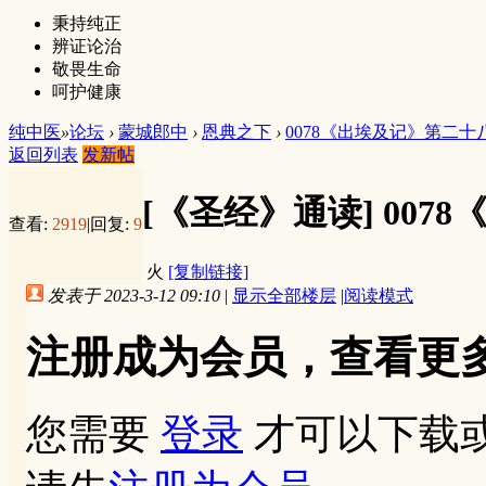
秉持纯正
辨证论治
敬畏生命
呵护健康
纯中医
»
论坛
›
蒙城郎中
›
恩典之下
›
0078《出埃及记》第二十
返回列表
发新帖
[《圣经》通读]
007
查看:
2919
|
回复:
9
火
[复制链接]
发表于 2023-3-12 09:10
|
显示全部楼层
|
阅读模式
注册成为会员，查看更
您需要
登录
才可以下载