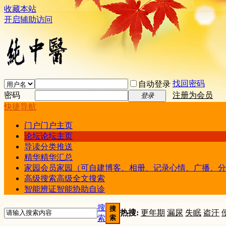
收藏本站
开启辅助访问
找回密码
自动登录
密码
注册为会员
登录
快捷导航
门户
门户主页
论坛
论坛主页
导读
分类推送
精华
精华汇总
家园
会员家园（可自建博客、相册、记录心情、广播、分
高级搜索
高级全文搜索
智能辨证
智能协助自诊
搜
搜
热搜:
更年期
漏尿
失眠
盗汗
索
索