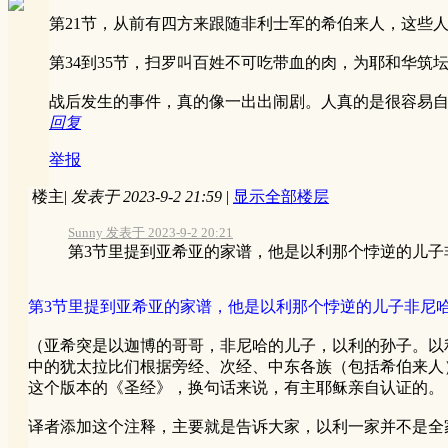
第21节，从前有四方来跟随非利士军的希伯来人，这些人
第34到35节，扫罗叫百姓不可吃带血的肉，为耶和华
战后发生的事件，真的像一出出闹剧。人真的是很容易
回复
举报
楼主
|
发表于 2023-9-2 21:59
|
显示全部楼层
Sunny 发表于 2023-9-2 20:21
第3节里提到亚希亚的家谱，他是以利那个悖逆的儿子非
第3节里提到亚希亚的家谱，他是以利那个悖逆的儿子非尼
（亚希突是以迦博的哥哥，非尼哈的儿子，以利的孙子。以
中的犹太拉比们根据旁经、次经、中东各族（包括希伯来人
这个版本的《圣经》，换句话来说，有主耶稣亲自认证的。
译者添加这个注释，主要就是告诉大家，以利一家并不是全