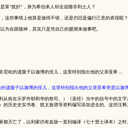
是算“犹奸”，身为希伯来人却去追随非利士人？
筑坛，这些事情上他算是做得不错，还是仍旧是偏行己意的表现呢
自以为在跟随神，其实只是凭自己的臆测来做事吧。
尼哈的遗腹子以迦博的侄儿，这里特别指出他的父亲亚希 ...
哈的遗腹子以迦博的侄儿，这里特别指出他的父亲亚希突是以迦
利从前在示罗作耶和华的祭司。）《圣经》当中的括号中的文字
）的历史史实书卷、犹太族谱等资料编写添加进去的。这些注释
家都灭亡了，以利家仍有血脉一直到编译《七十贤士译本》之时