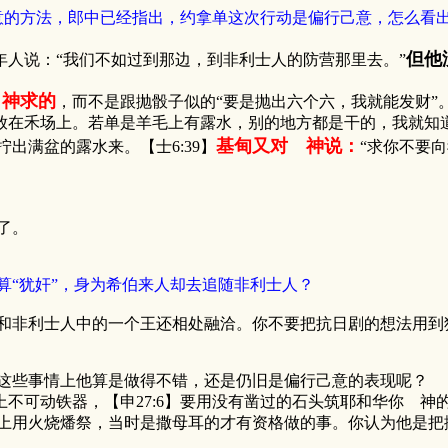
心意的方法，郎中已经指出，约拿单这次行动是偏行己意，怎么看
但他
年人说：“我们不如过到那边，到非利士人的防营那里去。”
向神求的
，而不是跟抛骰子似的“要是抛出六个六，我就能发财”。
毛放在禾场上。若单是羊毛上有露水，别的地方都是干的，我就知道
基甸又对 神说：
出满盆的露水来。【士6:39】
“求你不要
了。
算“犹奸”，身为希伯来人却去追随非利士人？
和非利士人中的一个王还相处融洽。你不要把抗日剧的想法用到
，这些事情上他算是做得不错，还是仍旧是偏行己意的表现呢？
头上不可动铁器，【申27:6】要用没有凿过的石头筑耶和华你 
上用火烧燔祭，当时是撒母耳的才有资格做的事。你认为他是把