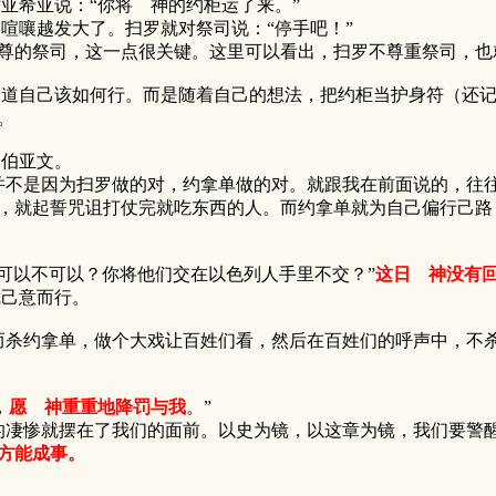
亚希亚说：“你将 神的约柜运了来。”
喧嚷越发大了。扫罗就对祭司说：“停手吧！”
的祭司，这一点很关键。这里可以看出，扫罗不尊重祭司，也
自己该如何行。而是随着自己的想法，把约柜当护身符（还记
。
到伯亚文。
不是因为扫罗做的对，约拿单做的对。就跟我在前面说的，往往
，就起誓咒诅打仗完就吃东西的人。而约拿单就为自己偏行己路
可以不可以？你将他们交在以色列人手里不交？”
这日 神没有
己意而行。
约拿单，做个大戏让百姓们看，然后在百姓们的呼声中，不杀
，
愿 神重重地降罚与我
。”
惨就摆在了我们的面前。以史为镜，以这章为镜，我们要警醒，
方能成事。