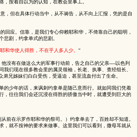
路，按着自以为的认知，在教会里事工。
意，但在具体行动当中，从不祷告，从不向上汇报，凭的是自
的回应。信靠，是我们专心仰赖耶和华，不倚靠自己的聪明，
个悲剧，约拿单式的悲剧。
耶和华使人得胜，不在乎人多人少。
”
。
他没有在做这么大的军事行动前，告之自己的父亲----以色列
同我们现在很多教会里的属灵领袖，长老、执事、查经组长、
让众弟兄姊妹们白白受伤，受逼迫，甚至流血付出了生命。
单的少年的话，来讽刺约拿单是随己意而行。就如同我们凭着
行，往往我们会还沉浸在得胜的骄傲当中时，就遭受到巨大的
利从前在示罗作耶和华的祭司。）约拿单去了，百姓却不知道。
求，就不按神的要求来做事。这里我们可以看到，撒母耳就从