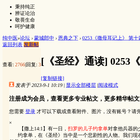
秉持纯正
辨证论治
敬畏生命
呵护健康
纯中医
»
论坛
›
蒙城郎中
›
恩典之下
›
0253《撒母耳记上》 第
返回列表
发新帖
[《圣经》通读]
025
查看:
2766
|
回复:
3
[复制链接]
发表于 2023-9-1 10:19
|
显示全部楼层
|
阅读模式
注册成为会员，查看更多专业帖文，更多精华帖文
您需要
登录
才可以下载或查看附件、图片，没有账号？请
×
【撒上14:1】有一日，
扫罗的儿子约拿单
对拿他兵器的
约拿单，在《圣经》当中是一个悲剧性的人物。我们现在