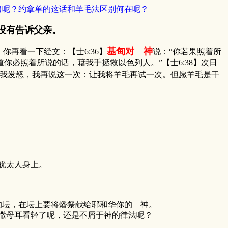
出呢？约拿单的这话和羊毛法区别何在呢？
没有告诉父亲。
基甸对 神
你再看一下经文：【士6:36】
说：“你若果照着所
你必照着所说的话，藉我手拯救以色列人。”【士6:38】次日
向我发怒，我再说这一次：让我将羊毛再试一次。但愿羊毛是干
犹太人身上。
神的坛，在坛上要将燔祭献给耶和华你的 神。
撒母耳看轻了呢，还是不屑于神的律法呢？