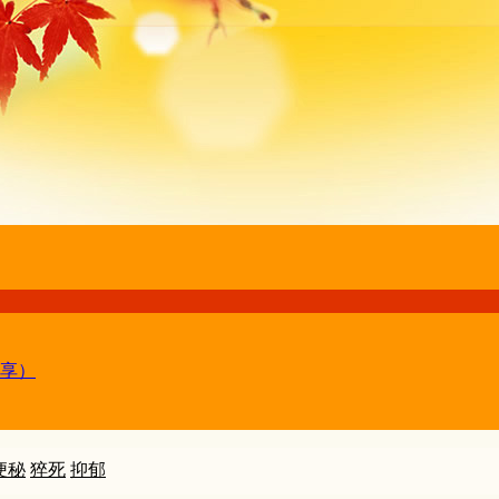
享）
便秘
猝死
抑郁