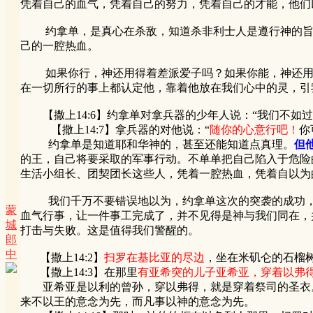
凭着自己的血气，凭着自己的努力，凭着自己的才能，他们
约拿单，是真心在杀敌，知道杀非利士人是遵行神的旨意
己的一腔热血。
如果你行，神还用得着差派爱子吗？如果你能，神还用得
在一切所行的事上都认定他，靠着他放在我们心中的灵，引
【撒上14:6】约拿单对拿兵器的少年人说：“我们不如
【撒上14:7】拿兵器的对他说：“
随你的心意行吧！
你
约拿单是知道耶和华神的，甚至还能知道点真理。
但
的王，自己将要采取的军事行动。不单单把自己陷入于危险
生活小组长、团契团长这些人，凭着一腔热血，凭着自以为
我们千万不要错误地以为，约拿单这次的突袭的成功，是
蒙
血气行事，让一件事工完成了，并不见得是神与我们同在，
城
打击与失败。这是值得我们警醒的。
郎
中
【撒上14:2】
扫罗在基比亚的尽边
，坐在米矶仑的石榴
【撒上14:3】在那里
有亚希突的儿子亚希亚，穿着以弗
亚希亚是以利的曾孙，穿以弗得，就是穿着祭司的圣衣。
来不以王的意念为先，而凡事以神的意念为先。