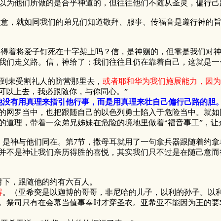
以为他们所做的是合乎神道的，但往往他们不随从圣灵，偏行己
，就如同我们的弟兄们知道敬拜、服事、传福音是遵行神的旨
着将爱子钉死在十字架上吗？信，是神赐的，但靠是我们对神
我们走义路。信，神给了；我们往往且仍在靠着自己，这就是一
过到未受割礼人的防营那里去，
或者耶和华为我们施展能力，因为
可以上去，我必跟随你，与你同心。”
他没有用真理来指引他行事，而是用真理来壮自己偏行己路的胆
的网罗当中，也把跟随自己的以色列勇士陷入于危险当中。就如
的道理，带着一众弟兄姊妹在危险的境地里做着“福音事工”，
神与他们同在。第7节，撒母耳就用了一句拿兵器跟随着约拿
并不是神让我们亲历得胜的喜悦，其实我们只不过是在随己意而
树下，跟随他的约有六百人。
得
。（亚希突是以迦博的哥哥，非尼哈的儿子，以利的孙子。以
祭司只有在会幕当值事奉时才穿圣衣。亚希亚不能因为王的要