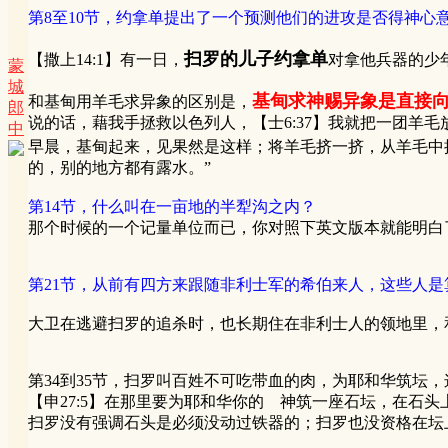
第8至10节，约拿单提出了一个预测他们的进攻是否得神
扫罗的儿子约拿单
【撒上14:1】有一日，
对拿他兵器的少
蒙
城
基甸求神赐异象是直接
和基甸用羊毛求异象的区别是，
郎
说的话，藉我手拯救以色列人，【士6:37】我就把一团羊
中
早晨，基甸起来，见果然是这样；将羊毛挤一挤，从羊毛中拧
的，别的地方都有露水。”
第14节，什么叫在一亩地的半犁沟之内？
那个时候的一个记量单位而已，你对照下英文版本就能明白
第21节，从前有四方来跟随非利士军的希伯来人，这些人是
大卫在逃避扫罗的追杀时，也长期住在非利士人的领地里，
第34到35节，扫罗叫百姓不可吃带血的肉，为耶和华筑坛
【申27:5】在那里要为耶和华你的 神筑一座石坛，在石
扫罗没有强调石头是必须没动过铁器的；扫罗也没资格在坛