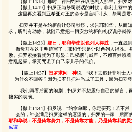
【撒上14:18】那时 神的约柜在以色列人那里。扫罗对
【撒上14:19】扫罗正与祭司说话的时候，非利士营中的
这里再次看到亚希亚对王的命令是言听计从，祭司是君尊
扫罗并不是在约柜前让祭司献祭，求告耶和华，从而知道
求，听到有动静，就随己意把一切安放约柜的礼仪说停就停
【撒上14:23】
那日，耶和华使以色列人得胜
，一直战
撒母耳在这里明确写了，耶和华只是让以色列人得胜。并
败。扫罗紧接着就为了彰显自己权柄与威严，不顾百姓饿着
意乱起誓，承受咒诅了自己亲儿子的代价。
【撒上14:37】
扫罗求问 神
说：“我下去追赶非利士人
为什么不回答？因为扫罗只把神当成了工具，因为扫罗凭
我们再看后面的闹剧，扫罗并不想履行自己的誓言，而杀
拙劣的表演。
【撒上14:44】扫罗说：“约拿单哪，你定要死！若不然
会的，神会满足扫罗这样的愿望的，扫罗的一家，后面的凄
耶和华说：不是倚靠势力，不是倚靠才能，乃是倚靠我的灵
回复