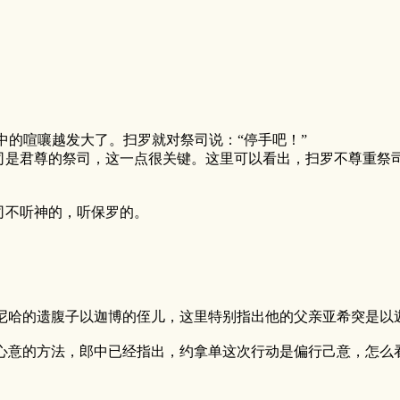
中的喧嚷越发大了。扫罗就对祭司说：“停手吧！”
君尊的祭司，这一点很关键。这里可以看出，扫罗不尊重祭司
司不听神的，听保罗的。
尼哈的遗腹子以迦博的侄儿，这里特别指出他的父亲亚希突是以
神心意的方法，郎中已经指出，约拿单这次行动是偏行己意，怎么