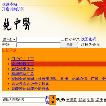
收藏本站
开启辅助访问
找回密码
自动登录
密码
注册为会员
登录
快捷导航
门户
门户主页
论坛
论坛主页
导读
分类推送
精华
精华汇总
家园
会员家园（可自建博客、相册、记录心情、广播、分
高级搜索
高级全文搜索
智能辨证
智能协助自诊
搜
搜
热搜:
更年期
漏尿
失眠
盗汗
索
索