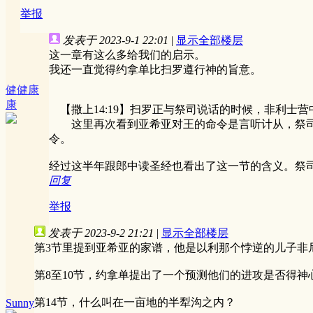
举报
发表于 2023-9-1 22:01
|
显示全部楼层
这一章有这么多给我们的启示。
我还一直觉得约拿单比扫罗遵行神的旨意。
健健康
康
【撒上14:19】扫罗正与祭司说话的时候，非利士营
这里再次看到亚希亚对王的命令是言听计从，祭司是
令。
经过这半年跟郎中读圣经也看出了这一节的含义。祭
回复
举报
发表于 2023-9-2 21:21
|
显示全部楼层
第3节里提到亚希亚的家谱，他是以利那个悖逆的儿子非
第8至10节，约拿单提出了一个预测他们的进攻是否得
第14节，什么叫在一亩地的半犁沟之内？
Sunny