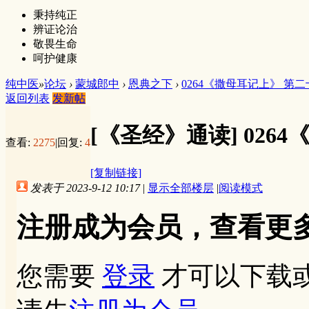
秉持纯正
辨证论治
敬畏生命
呵护健康
纯中医
»
论坛
›
蒙城郎中
›
恩典之下
›
0264《撒母耳记上》 第
返回列表
发新帖
[《圣经》通读]
026
查看:
2275
|
回复:
4
[复制链接]
发表于 2023-9-12 10:17
|
显示全部楼层
|
阅读模式
注册成为会员，查看更
您需要
登录
才可以下载