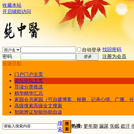
收藏本站
开启辅助访问
找回密码
自动登录
密码
注册为会员
登录
快捷导航
门户
门户主页
论坛
论坛主页
导读
分类推送
精华
精华汇总
家园
会员家园（可自建博客、相册、记录心情、广播、分
高级搜索
高级全文搜索
智能辨证
智能协助自诊
搜
搜
热搜:
更年期
漏尿
失眠
盗汗
索
索