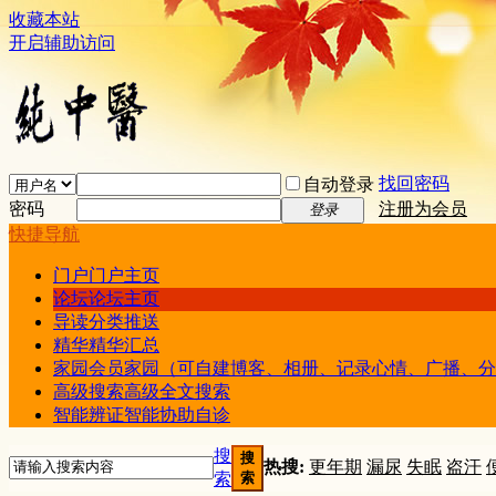
收藏本站
开启辅助访问
找回密码
自动登录
密码
注册为会员
登录
快捷导航
门户
门户主页
论坛
论坛主页
导读
分类推送
精华
精华汇总
家园
会员家园（可自建博客、相册、记录心情、广播、分
高级搜索
高级全文搜索
智能辨证
智能协助自诊
搜
搜
热搜:
更年期
漏尿
失眠
盗汗
索
索