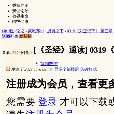
秉持纯正
辨证论治
敬畏生命
呵护健康
纯中医
»
论坛
›
蒙城郎中
›
恩典之下
›
0319《列王记下》 第三章
返回列表
发新帖
[《圣经》通读]
031
查看:
2347
|
回复:
6
火
[复制链接]
发表于 2023-11-6 09:46
|
显示全部楼层
|
阅读模式
注册成为会员，查看更
您需要
登录
才可以下载