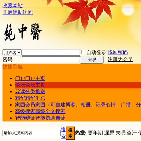
收藏本站
开启辅助访问
找回密码
自动登录
密码
注册为会员
登录
快捷导航
门户
门户主页
论坛
论坛主页
导读
分类推送
精华
精华汇总
家园
会员家园（可自建博客、相册、记录心情、广播、分
高级搜索
高级全文搜索
智能辨证
智能协助自诊
搜
搜
热搜:
更年期
漏尿
失眠
盗汗
索
索