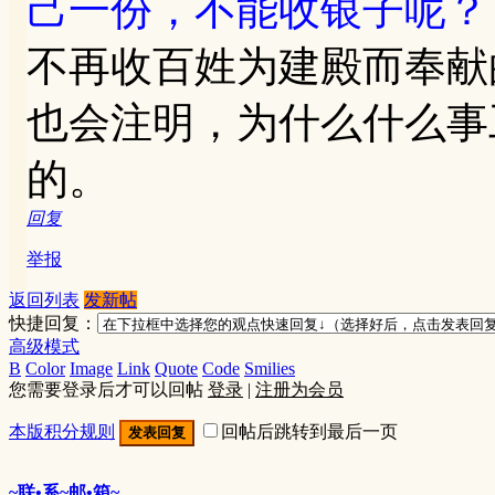
己一份，不能收银子呢？
不再收百姓为建殿而奉献
也会注明，为什么什么事
的。
回复
举报
返回列表
发新帖
快捷回复：
高级模式
B
Color
Image
Link
Quote
Code
Smilies
您需要登录后才可以回帖
登录
|
注册为会员
本版积分规则
回帖后跳转到最后一页
发表回复
~联•系~邮•箱~