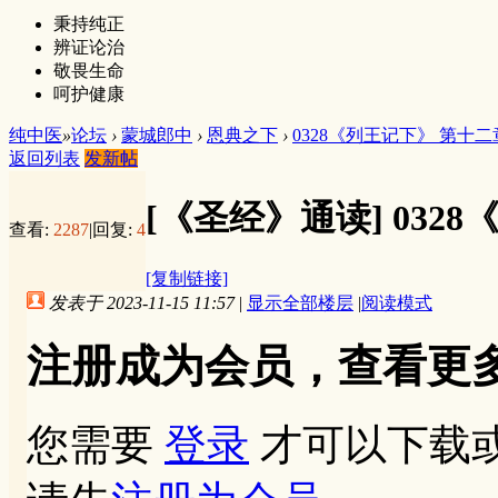
秉持纯正
辨证论治
敬畏生命
呵护健康
纯中医
»
论坛
›
蒙城郎中
›
恩典之下
›
0328《列王记下》 第十二
返回列表
发新帖
[《圣经》通读]
032
查看:
2287
|
回复:
4
[复制链接]
发表于 2023-11-15 11:57
|
显示全部楼层
|
阅读模式
注册成为会员，查看更
您需要
登录
才可以下载