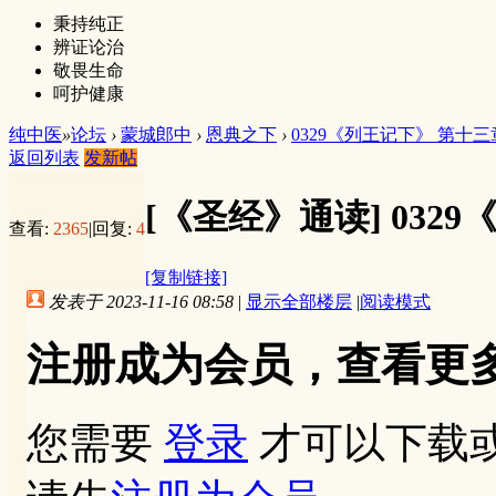
秉持纯正
辨证论治
敬畏生命
呵护健康
纯中医
»
论坛
›
蒙城郎中
›
恩典之下
›
0329《列王记下》 第十三
返回列表
发新帖
[《圣经》通读]
032
查看:
2365
|
回复:
4
[复制链接]
发表于 2023-11-16 08:58
|
显示全部楼层
|
阅读模式
注册成为会员，查看更
您需要
登录
才可以下载