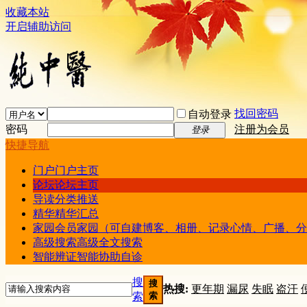
收藏本站
开启辅助访问
找回密码
自动登录
密码
注册为会员
登录
快捷导航
门户
门户主页
论坛
论坛主页
导读
分类推送
精华
精华汇总
家园
会员家园（可自建博客、相册、记录心情、广播、分
高级搜索
高级全文搜索
智能辨证
智能协助自诊
搜
搜
热搜:
更年期
漏尿
失眠
盗汗
索
索