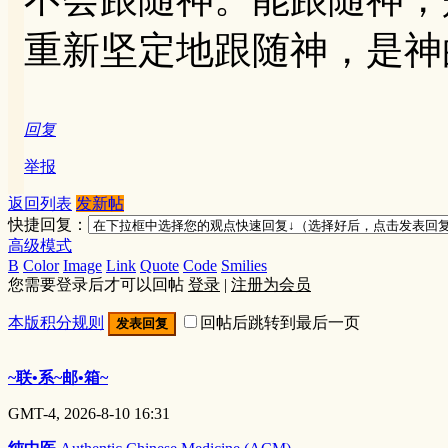
重新坚定地跟随神，是神
回复
举报
返回列表
发新帖
快捷回复：
高级模式
B
Color
Image
Link
Quote
Code
Smilies
您需要登录后才可以回帖
登录
|
注册为会员
本版积分规则
回帖后跳转到最后一页
发表回复
~联•系~邮•箱~
GMT-4, 2026-8-10 16:31