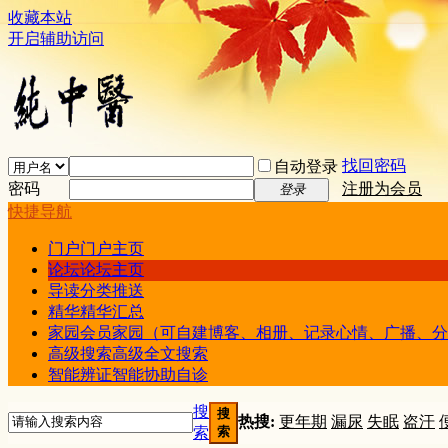
收藏本站
开启辅助访问
找回密码
自动登录
密码
注册为会员
登录
快捷导航
门户
门户主页
论坛
论坛主页
导读
分类推送
精华
精华汇总
家园
会员家园（可自建博客、相册、记录心情、广播、分
高级搜索
高级全文搜索
智能辨证
智能协助自诊
搜
搜
热搜:
更年期
漏尿
失眠
盗汗
索
索