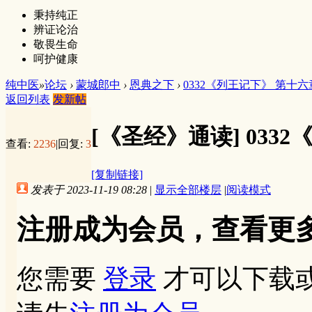
秉持纯正
辨证论治
敬畏生命
呵护健康
纯中医
»
论坛
›
蒙城郎中
›
恩典之下
›
0332《列王记下》 第十六
返回列表
发新帖
[《圣经》通读]
033
查看:
2236
|
回复:
3
[复制链接]
发表于 2023-11-19 08:28
|
显示全部楼层
|
阅读模式
注册成为会员，查看更
您需要
登录
才可以下载