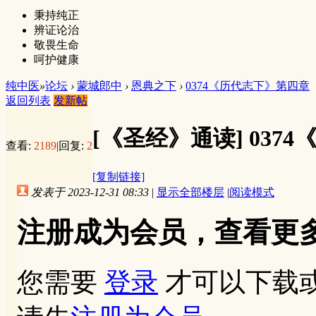
秉持纯正
辨证论治
敬畏生命
呵护健康
纯中医
»
论坛
›
蒙城郎中
›
恩典之下
›
0374《历代志下》第四章
返回列表
发新帖
[《圣经》通读]
037
查看:
2189
|
回复:
2
[复制链接]
发表于 2023-12-31 08:33
|
显示全部楼层
|
阅读模式
注册成为会员，查看更
您需要
登录
才可以下载