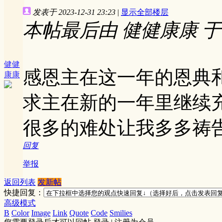
发表于 2023-12-31 23:23
|
显示全部楼层
本帖最后由 健健康康 于 202
健健
感恩主在这一年的恩典
康康
求主在新的一年里继续
很多的难处让我多多祷
回复
举报
返回列表
发新帖
快捷回复：
高级模式
B
Color
Image
Link
Quote
Code
Smilies