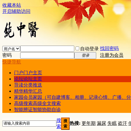
收藏本站
开启辅助访问
找回密码
自动登录
密码
注册为会员
登录
快捷导航
门户
门户主页
论坛
论坛主页
导读
分类推送
精华
精华汇总
家园
会员家园（可自建博客、相册、记录心情、广播、分
高级搜索
高级全文搜索
智能辨证
智能协助自诊
搜
搜
热搜:
更年期
漏尿
失眠
盗汗
索
索