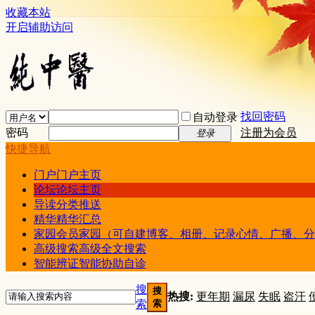
收藏本站
开启辅助访问
找回密码
自动登录
密码
注册为会员
登录
快捷导航
门户
门户主页
论坛
论坛主页
导读
分类推送
精华
精华汇总
家园
会员家园（可自建博客、相册、记录心情、广播、分
高级搜索
高级全文搜索
智能辨证
智能协助自诊
搜
搜
热搜:
更年期
漏尿
失眠
盗汗
索
索