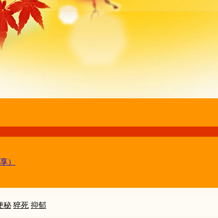
享）
便秘
猝死
抑郁