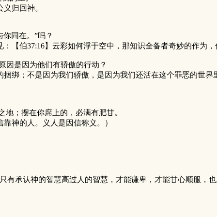
公义归回神。
与你同在。”吗？
：【伯37:16】云彩如何浮于空中，那知识全备者奇妙的作为
住的原因是因为他们有骄傲的行动？
的捆绑；不是因为我们骄傲，是因为我们还活在这个罪恶的世界
窄之地；摆在你席上的，必满有肥甘。
信靠神的人。义人是因信称义。）
”，只有承认神的智慧高过人的智慧，才能谦卑，才能甘心顺服，