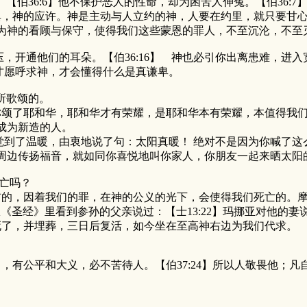
【伯36:6】他不保护恶人的性命，却为困苦人伸冤。【伯36:
，神的应许。神是主动与人立约的神，人要在约里，就只要甘心
为神的看顾与保守，使得我们这些蒙恩的罪人，不至沉沦，不至
，开通他们的耳朵。【伯36:16】 神也必引你出离患难，进
愿呼求神，才会懂得什么是真谦卑。
所歌颂的。
颂了耶和华，耶和华才有荣耀，是耶和华本有荣耀，本值得我们
成为新造的人。
了温暖，由衷地说了句：太阳真暖！ 绝对不是因为你喊了这
周边传扬福音，就如同你喜悦地叫你家人，你朋友一起来晒太阳
亡吗？
，因着我们的罪，在神的公义的光下，会使得我们死亡的。摩西求
圣经》里看到参孙的父亲说过：【士13:22】玛挪亚对他的妻说
了，并埋葬，三日后复活，如今坐在至高神右边为我们代求。
，有公平和大义，必不苦待人。【伯37:24】所以人敬畏他；凡