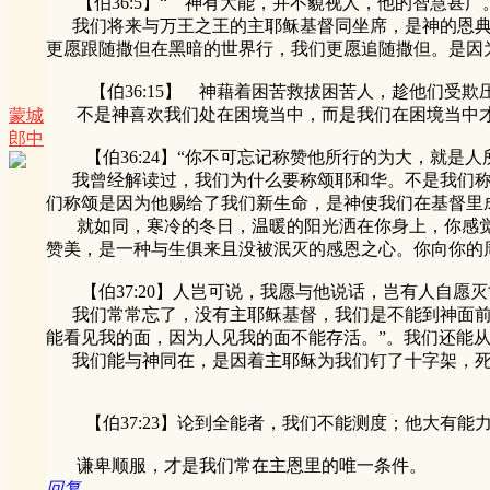
【伯36:5】“ 神有大能，并不藐视人，他的智慧甚广。
我们将来与万王之王的主耶稣基督同坐席，是神的恩典
更愿跟随撒但在黑暗的世界行，我们更愿追随撒但。是因
【伯36:15】 神藉着困苦救拔困苦人，趁他们受欺压
不是神喜欢我们处在困境当中，而是我们在困境当中才
蒙城
郎中
【伯36:24】“你不可忘记称赞他所行的为大，就是人
我曾经解读过，我们为什么要称颂耶和华。不是我们称
们称颂是因为他赐给了我们新生命，是神使我们在基督里
就如同，寒冷的冬日，温暖的阳光洒在你身上，你感觉到
赞美，是一种与生俱来且没被泯灭的感恩之心。你向你的
【伯37:20】人岂可说，我愿与他说话，岂有人自愿灭
我们常常忘了，没有主耶稣基督，我们是不能到神面前的
能看见我的面，因为人见我的面不能存活。”。我们还能从《
我们能与神同在，是因着主耶稣为我们钉了十字架，死
【伯37:23】论到全能者，我们不能测度；他大有能力
谦卑顺服，才是我们常在主恩里的唯一条件。
回复