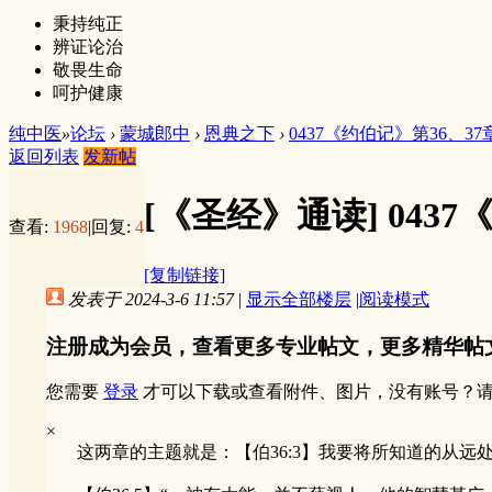
秉持纯正
辨证论治
敬畏生命
呵护健康
纯中医
»
论坛
›
蒙城郎中
›
恩典之下
›
0437《约伯记》第36、37
返回列表
发新帖
[《圣经》通读]
043
查看:
1968
|
回复:
4
[复制链接]
发表于 2024-3-6 11:57
|
显示全部楼层
|
阅读模式
注册成为会员，查看更多专业帖文，更多精华帖
您需要
登录
才可以下载或查看附件、图片，没有账号？
×
这两章的主题就是：【伯36:3】我要将所知道的从远