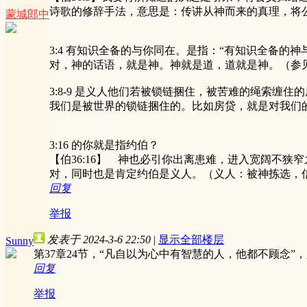
诗歌的修辞手法，意思是：传讲从神而来的真理，将
蒙城郎中
3:4 有知识全备的与你同在。是指：“有知识全备的神
对，神的话语，就是神。神就是道，道就是神。（参见
3:8-9 是义人他们若被锁链捆住，被苦难的绳索缠
我们是被世界的锁链捆住的。比如房贷，就是对我们
3:16 的你就是指约伯？
【伯36:16】 神也必引你出离患难，进入宽阔不狭
对，同时也是肯定约伯是义人。（义人：被神拣选，
回复
举报
发表于 2024-3-6 22:50
|
显示全部楼层
Sunny
第37章24节，“凡自以为心中有智慧的人，他都不顾念
回复
举报