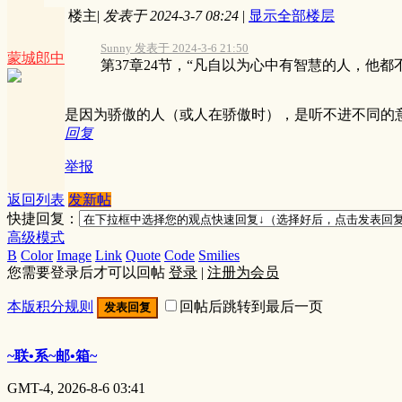
楼主
|
发表于 2024-3-7 08:24
|
显示全部楼层
Sunny 发表于 2024-3-6 21:50
蒙城郎中
第37章24节，“凡自以为心中有智慧的人，他都
是因为骄傲的人（或人在骄傲时），是听不进不同的
回复
举报
返回列表
发新帖
快捷回复：
高级模式
B
Color
Image
Link
Quote
Code
Smilies
您需要登录后才可以回帖
登录
|
注册为会员
本版积分规则
回帖后跳转到最后一页
发表回复
~联•系~邮•箱~
GMT-4, 2026-8-6 03:41