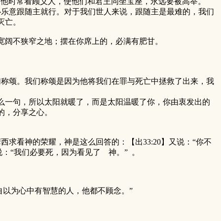
7】他时常看顾义人，使他们和君王同坐宝座，永远要被高举。
乐意跟随主就行。对于我们世人来说，跟随主是最难的，我们
灭亡。
入宽阔不狭窄之地；摆在你席上的，必满有肥甘。
称颂。我们称颂是因为他将我们在罪与死亡中拯救了出来，我
么一句，所以太阳就暖了，而是太阳温暖了你，你由衷发出的
的，分享之心。
看神的荣耀，神是这么回答的：【出33:20】又说：“你不
：“我们必要死，因为看见了 神。” 。
自以为心中有智慧的人，他都不顾念。”