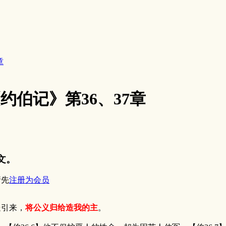
章
7《约伯记》第36、37章
文。
请先
注册为会员
处引来，
将公义归给造我的主
。