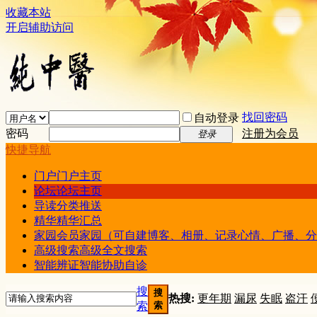
收藏本站
开启辅助访问
找回密码
自动登录
密码
注册为会员
登录
快捷导航
门户
门户主页
论坛
论坛主页
导读
分类推送
精华
精华汇总
家园
会员家园（可自建博客、相册、记录心情、广播、分
高级搜索
高级全文搜索
智能辨证
智能协助自诊
搜
搜
热搜:
更年期
漏尿
失眠
盗汗
索
索