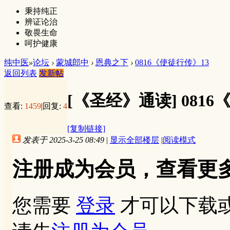
秉持纯正
辨证论治
敬畏生命
呵护健康
纯中医
»
论坛
›
蒙城郎中
›
恩典之下
›
0816《使徒行传》13
返回列表
发新帖
[《圣经》通读]
081
查看:
1459
|
回复:
4
[复制链接]
发表于 2025-3-25 08:49
|
显示全部楼层
|
阅读模式
注册成为会员，查看更
您需要
登录
才可以下载