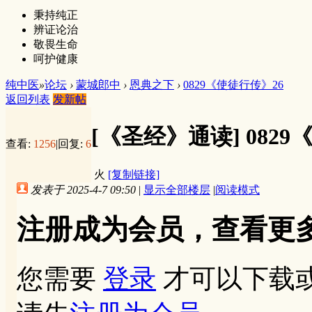
秉持纯正
辨证论治
敬畏生命
呵护健康
纯中医
»
论坛
›
蒙城郎中
›
恩典之下
›
0829《使徒行传》26
返回列表
发新帖
[《圣经》通读]
082
查看:
1256
|
回复:
6
火
[复制链接]
发表于 2025-4-7 09:50
|
显示全部楼层
|
阅读模式
注册成为会员，查看更
您需要
登录
才可以下载