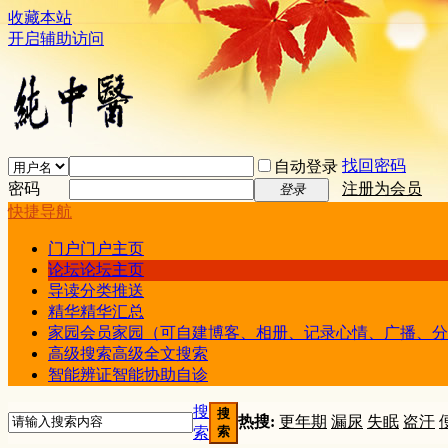
收藏本站
开启辅助访问
找回密码
自动登录
密码
注册为会员
登录
快捷导航
门户
门户主页
论坛
论坛主页
导读
分类推送
精华
精华汇总
家园
会员家园（可自建博客、相册、记录心情、广播、分
高级搜索
高级全文搜索
智能辨证
智能协助自诊
搜
搜
热搜:
更年期
漏尿
失眠
盗汗
索
索