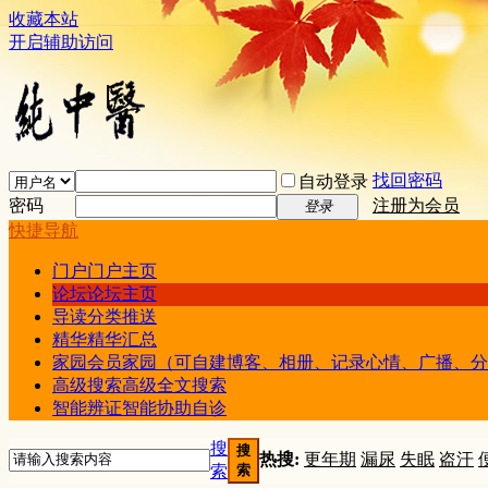
收藏本站
开启辅助访问
找回密码
自动登录
密码
注册为会员
登录
快捷导航
门户
门户主页
论坛
论坛主页
导读
分类推送
精华
精华汇总
家园
会员家园（可自建博客、相册、记录心情、广播、分
高级搜索
高级全文搜索
智能辨证
智能协助自诊
搜
搜
热搜:
更年期
漏尿
失眠
盗汗
索
索