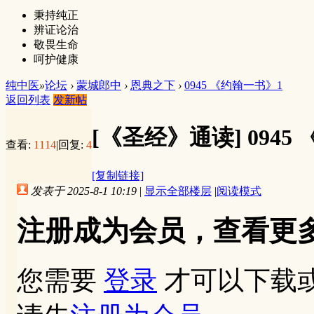
秉持纯正
辨证论治
敬畏生命
呵护健康
纯中医
»
论坛
›
蒙城郎中
›
恩典之下
›
0945 《约翰一书》1
返回列表
发新帖
[《圣经》通读]
0945
查看:
1114
|
回复:
4
[复制链接]
发表于 2025-8-1 10:19
|
显示全部楼层
|
阅读模式
注册成为会员，查看更
您需要
登录
才可以下载