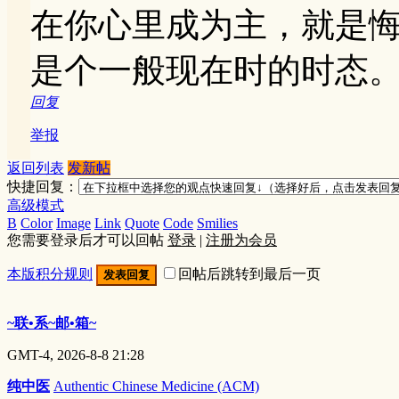
在你心里成为主，就是
是个一般现在时的时态
回复
举报
返回列表
发新帖
快捷回复：
高级模式
B
Color
Image
Link
Quote
Code
Smilies
您需要登录后才可以回帖
登录
|
注册为会员
本版积分规则
回帖后跳转到最后一页
发表回复
~联•系~邮•箱~
GMT-4, 2026-8-8 21:28
纯中医
Authentic Chinese Medicine (ACM)