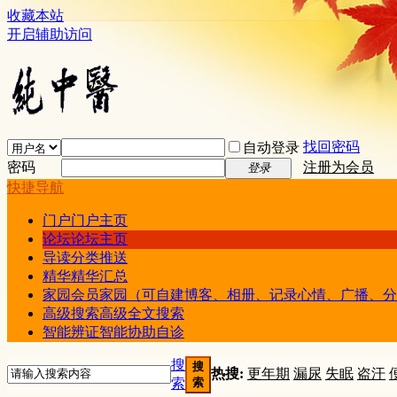
收藏本站
开启辅助访问
找回密码
自动登录
密码
注册为会员
登录
快捷导航
门户
门户主页
论坛
论坛主页
导读
分类推送
精华
精华汇总
家园
会员家园（可自建博客、相册、记录心情、广播、分
高级搜索
高级全文搜索
智能辨证
智能协助自诊
搜
搜
热搜:
更年期
漏尿
失眠
盗汗
索
索