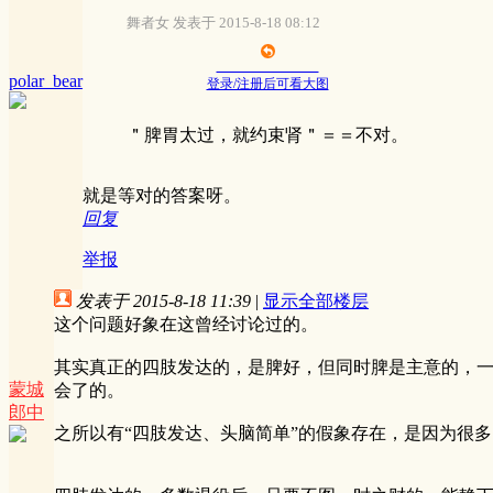
舞者女 发表于 2015-8-18 08:12
polar_bear
登录/注册后可看大图
＂脾胃太过，就约束肾＂＝＝不对。
就是等对的答案呀。
回复
举报
发表于 2015-8-18 11:39
|
显示全部楼层
这个问题好象在这曾经讨论过的。
其实真正的四肢发达的，是脾好，但同时脾是主意的，
蒙城
会了的。
郎中
之所以有“四肢发达、头脑简单”的假象存在，是因为很