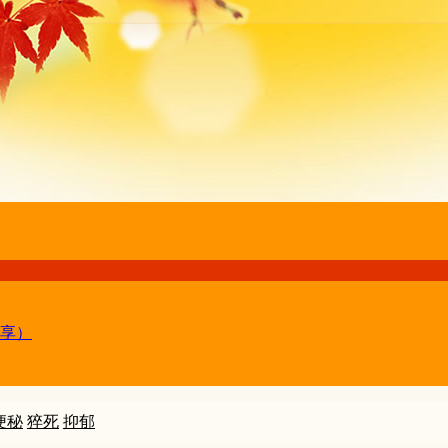
享）
便秘
猝死
抑郁