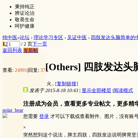
秉持纯正
辨证论治
敬畏生命
呵护健康
纯中医
»
论坛
›
理论学习专区
›
见证中医
›
四肢发达头脑简单的
1
2
/ 2 页
下一页
返回列表
发新帖
[Others]
四肢发达头
查看:
24991
|
回复:
37
火..
[复制链接]
发表于 2015-8-18 10:43
|
显示全部楼层
|
阅读模式
注册成为会员，查看更多专业帖文，更多精
polar_bear
您需要
登录
才可以下载或查看附件、图片，没有账
×
突然想到这个说法，脾主四肢，四肢发达说明脾胃坚