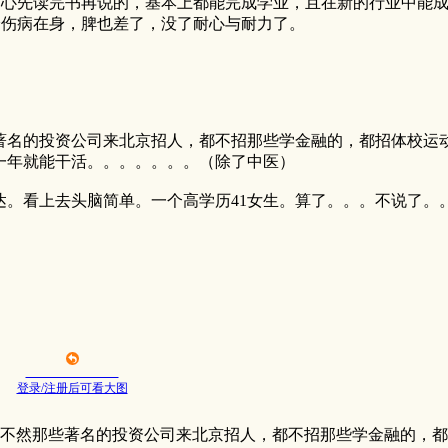
下心先读完书再说的，基本上都能完成学业，且在新的行业中能
身伤病在身，脾也差了，没了耐心与耐力了。
著名的投资公司来北京招人，都不招那些学金融的，都招体校运
一年就能干活。。。。。。。（除了中医）
达。看上去头脑简单。一个高学历41女生。算了。。。不说了。
登录/注册后可看大图
然那些著名的投资公司来北京招人，都不招那些学金融的，都招 