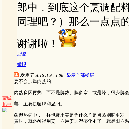
郎中，到底这个烹调配
同理吧？）那么一点点
谢谢啦！
回复
举报
发表于 2016-3-9 13:08
|
显示全部楼层
姜不会加重内热的。
内热多因胃热，而不是脾热。脾多寒，或是燥，很少脾
蒙城
姜，主要是暖脾和温阳。
郎中
象湿热病中，一样也常用姜是为什么？是胃热则脾更寒
黄时，就必须得用姜，不用姜这湿痰化不了，就是阳不