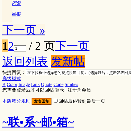
回复
举报
下一页 »
1
2
/ 2 页
下一页
返回列表
发新帖
快捷回复：
高级模式
B
Color
Image
Link
Quote
Code
Smilies
您需要登录后才可以回帖
登录
|
注册为会员
本版积分规则
回帖后跳转到最后一页
发表回复
~联•系~邮•箱~