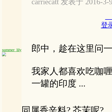
carriecatt 发表于 2016-3-9
登
郎中，趁在这里问
summer_lily
我家人都喜欢吃咖
一罐的印度 ...
同属香辛料? 芥茉呢?