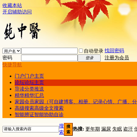
收藏本站
开启辅助访问
找回密码
自动登录
密码
注册为会员
登录
快捷导航
门户
门户主页
论坛
论坛主页
导读
分类推送
精华
精华汇总
家园
会员家园（可自建博客、相册、记录心情、广播、分
高级搜索
高级全文搜索
智能辨证
智能协助自诊
搜
搜
热搜:
更年期
漏尿
失眠
盗汗
索
索