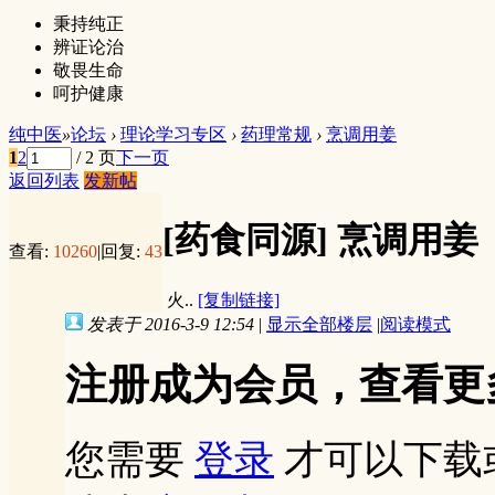
秉持纯正
辨证论治
敬畏生命
呵护健康
纯中医
»
论坛
›
理论学习专区
›
药理常规
›
烹调用姜
1
2
/ 2 页
下一页
返回列表
发新帖
[药食同源]
烹调用姜
查看:
10260
|
回复:
43
火..
[复制链接]
发表于 2016-3-9 12:54
|
显示全部楼层
|
阅读模式
注册成为会员，查看更
您需要
登录
才可以下载