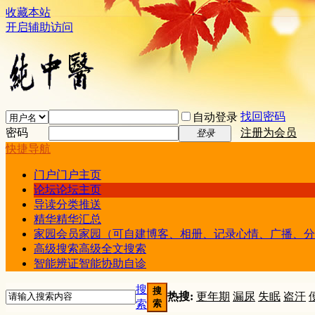
收藏本站
开启辅助访问
找回密码
自动登录
密码
注册为会员
登录
快捷导航
门户
门户主页
论坛
论坛主页
导读
分类推送
精华
精华汇总
家园
会员家园（可自建博客、相册、记录心情、广播、分
高级搜索
高级全文搜索
智能辨证
智能协助自诊
搜
搜
热搜:
更年期
漏尿
失眠
盗汗
索
索