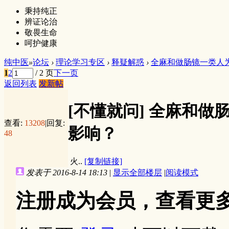
秉持纯正
辨证论治
敬畏生命
呵护健康
纯中医
»
论坛
›
理论学习专区
›
释疑解惑
›
全麻和做肠镜一类人为
1
2
/ 2 页
下一页
返回列表
发新帖
[不懂就问]
全麻和做
查看:
13208
|
回复:
影响？
48
火..
[复制链接]
发表于 2016-8-14 18:13
|
显示全部楼层
|
阅读模式
注册成为会员，查看更