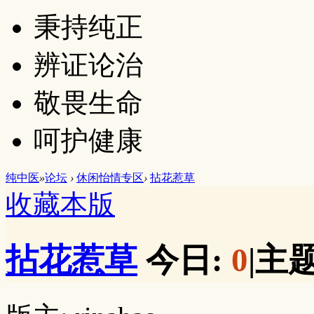
秉持纯正
辨证论治
敬畏生命
呵护健康
纯中医
»
论坛
›
休闲怡情专区
›
拈花惹草
收藏本版
拈花惹草
今日:
0
|
主题