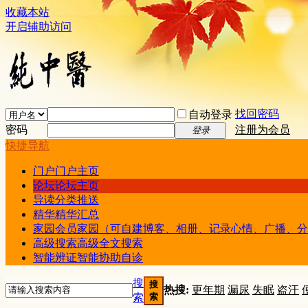
收藏本站
开启辅助访问
找回密码
自动登录
密码
注册为会员
登录
快捷导航
门户
门户主页
论坛
论坛主页
导读
分类推送
精华
精华汇总
家园
会员家园（可自建博客、相册、记录心情、广播、分
高级搜索
高级全文搜索
智能辨证
智能协助自诊
搜
搜
热搜:
更年期
漏尿
失眠
盗汗
索
索