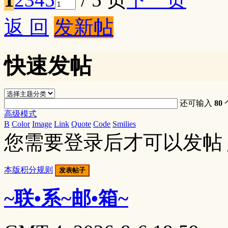
返 回
发新帖
快速发帖
还可输入
80
高级模式
B
Color
Image
Link
Quote
Code
Smilies
您需要登录后才可以发帖
本版积分规则
发表帖子
~联•系~邮•箱~