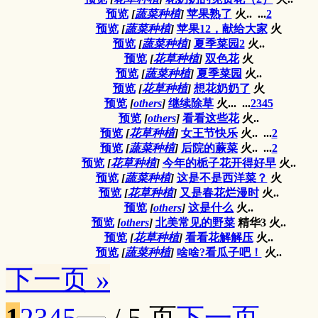
预览
[
蔬菜种植
]
苹果熟了
火..
...
2
预览
[
蔬菜种植
]
苹果12，献给大家
火
预览
[
蔬菜种植
]
夏季菜园2
火..
预览
[
花草种植
]
双色花
火
预览
[
蔬菜种植
]
夏季菜园
火..
预览
[
花草种植
]
想花奶奶了
火
预览
[
others
]
继续除草
火...
...
2
3
4
5
预览
[
others
]
看看这些花
火..
预览
[
花草种植
]
女王节快乐
火..
...
2
预览
[
蔬菜种植
]
后院的蕨菜
火..
...
2
预览
[
花草种植
]
今年的栀子花开得好早
火..
预览
[
蔬菜种植
]
这是不是西洋菜？
火
预览
[
花草种植
]
又是春花烂漫时
火..
预览
[
others
]
这是什么
火..
预览
[
others
]
北美常见的野菜
精华3
火..
预览
[
花草种植
]
看看花解解压
火..
预览
[
蔬菜种植
]
啥啥?看瓜子吧！
火..
下一页 »
1
2
3
4
5
/ 5 页
下一页