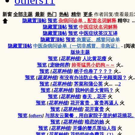
新窗
全部主题
最新
热门
热帖
精华
更多
作者
回复/查看
最后
隐藏置顶帖
预览
杂病问诊单，配套名词解释
精华2
..
隐藏置顶帖
预览
中医症状名词解释
隐藏置顶帖
预览
中医症状英汉互译
隐藏置顶帖
预览
急重证、感冒问诊单
隐藏置顶帖
中医杂病问诊单（一切非感冒、非急证）
- [阅
版块主题
预览
[
花草种植
]
人比黄花瘦
火
预览
[
宠物饲养
]
帅哥猛男小奶狗～～
火..
预览
[
花草种植
]
栀子也卷了？？？
火..
预览
[
蔬菜种植
]
有没有办法防止兔子光顾菜园？
火.
预览
[
花草种植
]
荠菜和蒲公英
火...
...
2
预览
[
花草种植
]
我种的是大黄吗？
火
预览
[
花草种植
]
春天，花开
火
预览
[
花草种植
]
花开富贵，富贵再逼人
火
预览
[
花草种植
]
花开富贵
火
预览
[
others
]
与朋友云聚餐，用自家院子里的鲜花插花
预览
[
花草种植
]
暗恋的她
火
预览
[
花草种植
]
开爆的蟹爪莲仙人指
火
预览
[
花草种植
]
花奶奶的免费花（2）
火..