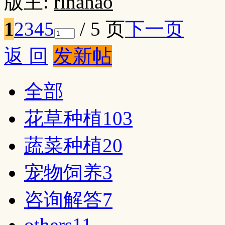
版主:
rinahao
1
2
3
4
5
/ 5 页
下一页
返 回
发新帖
全部
花草种植
103
蔬菜种植
20
宠物饲养
3
咨询解答
7
others
11